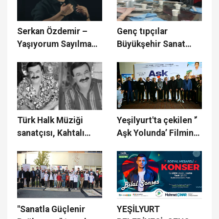
Serkan Özdemir –
Genç tıpçılar
Yaşıyorum Sayılmam
Büyükşehir Sanat
Video Klibi Yayında
Merkezi’nde
seramikle buluştu
Türk Halk Müziği
Yeşilyurt'ta çekilen '‘
sanatçısı, Kahtalı
Aşk Yolunda’ Filminin
Mıçe hayatını
Galası Yapıldı
kaybetti
"Sanatla Güçlenir
YEŞİLYURT