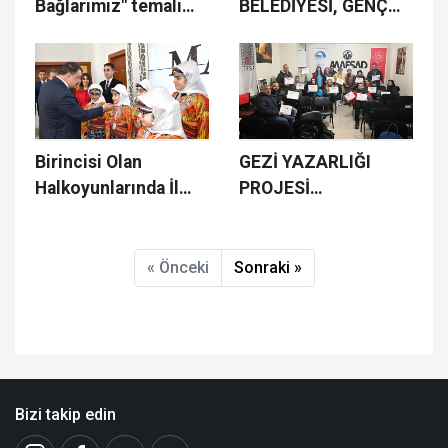
Bağlarımız" temalı
BELEDİYESİ, GENÇ
seramik atölyesi
SANATÇI BİLAL
halkın beğenisine
SONSES'İ
sunuldu
MALATYA'LI
HAYRANLARIYLA
BULUŞTURACAK
Birincisi Olan
GEZİ YAZARLIĞI
Halkoyunlarında İl
PROJESİ
Ekip Başkan Gürkan’ı
TAMAMLANDI
Ziyaret Etti
« Önceki
Sonraki »
Bizi takip edin