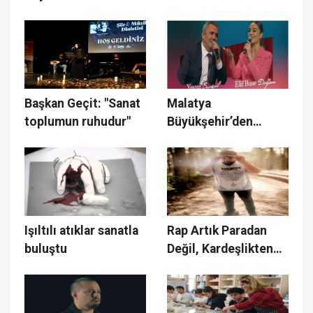
Aldı
Bir Tarih, Bir Kadraj’
Fotoğraf Sergisi
Açıldı”
Başkan Geçit: "Sanat
Malatya
toplumun ruhudur"
Büyükşehir’den
Yavuz Bingöl ve Elif
Buse Doğan Konseri
Müjdesi
Işıltılı atıklar sanatla
Rap Artık Paradan
buluştu
Değil, Kardeşlikten
Bahsediyor