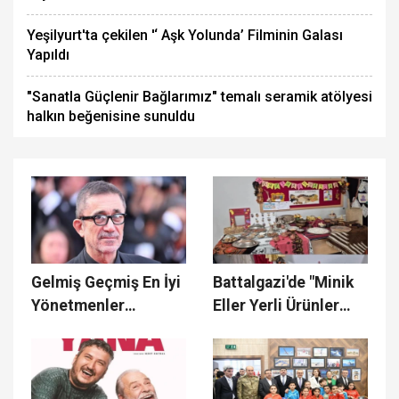
Yeşilyurt'ta çekilen '‘ Aşk Yolunda’ Filminin Galası
Yapıldı
"Sanatla Güçlenir Bağlarımız" temalı seramik atölyesi
halkın beğenisine sunuldu
Gelmiş Geçmiş En İyi
Battalgazi'de "Minik
Yönetmenler
Eller Yerli Ürünler
Açıklandı, Nuri Bilge
Sergisi"
Ceylan 23. Sırada