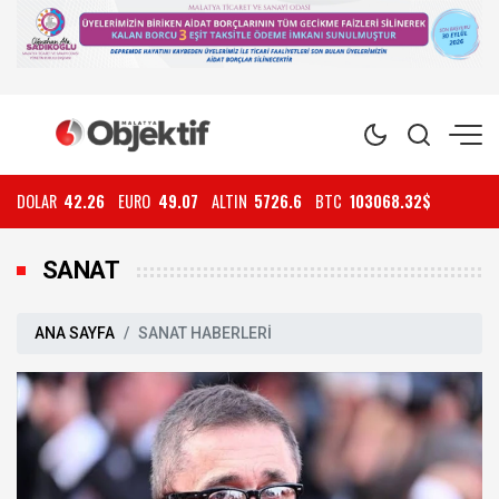
DOLAR
42.26
EURO
49.07
ALTIN
5726.6
BTC
103068.32$
SANAT
ANA SAYFA
SANAT HABERLERİ