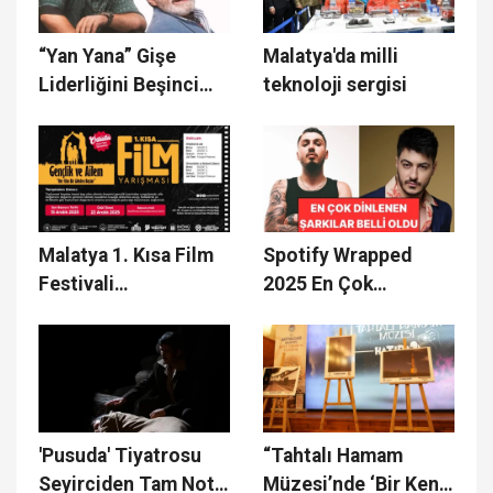
“Yan Yana” Gişe
Malatya'da milli
Liderliğini Beşinci
teknoloji sergisi
Haftada da Sürdürdü
Malatya 1. Kısa Film
Spotify Wrapped
Festivali
2025 En Çok
Başvurularında Son
Dinlenen Şarkılar
Tarih: 15 Aralık
Belli Oldu!
'Pusuda' Tiyatrosu
“Tahtalı Hamam
Seyirciden Tam Not
Müzesi’nde ‘Bir Kent,