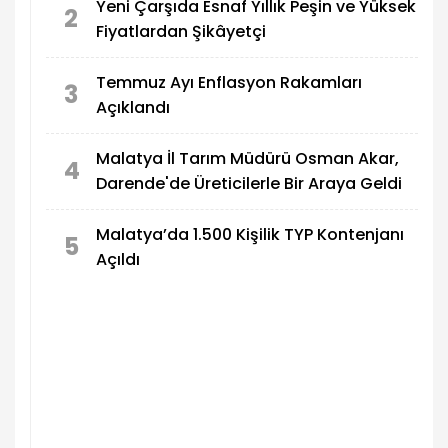
Yeni Çarşıda Esnaf Yıllık Peşin ve Yüksek
2
Fiyatlardan Şikâyetçi
Temmuz Ayı Enflasyon Rakamları
3
Açıklandı
Malatya İl Tarım Müdürü Osman Akar,
4
Darende'de Üreticilerle Bir Araya Geldi
Malatya’da 1.500 Kişilik TYP Kontenjanı
5
Açıldı