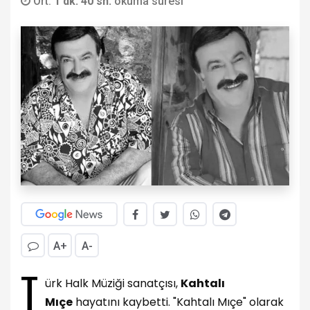
Ort.
1 dk. 40 sn.
okuma süresi
A+
A-
T
ürk Halk Müziği sanatçısı,
Kahtalı
Mıçe
hayatını kaybetti. "Kahtalı Mıçe" olarak