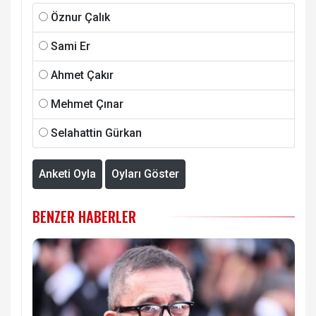
Öznur Çalık
Sami Er
Ahmet Çakır
Mehmet Çınar
Selahattin Gürkan
Anketi Oyla
Oyları Göster
BENZER HABERLER