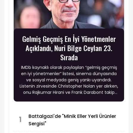
Gelmiş Geçmiş En İyi Yönetmenler
Açıklandı, Nuri Bilge Ceylan 23.
Sırada
IMDb kaynaklı olarak paylaşılan “gelmiş geçmiş
en iyi yönetmenler” listesi, sinema dünyasında
ve sosyal medyada geniş yankı uyandırdı.
Listenin zirvesinde Christopher Nolan yer alırken,
onu Rajkumar Hirani ve Frank Darabont takip
etti. Sinema tarihinin en etkili isimlerinden
Andrei Tarkovsky, Stanley Kubrick, Quentin
Tarantino ve Akira Kurosawa gibi yönetmenlerin
Battalgazi'de "Minik Eller Yerli Ürünler
üst sıralarda bulunması dikkat çekti.
1
Sergisi"