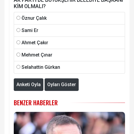
KİM OLMALI?
Öznur Çalık
Sami Er
Ahmet Çakır
Mehmet Çınar
Selahattin Gürkan
Anketi Oyla
Oyları Göster
BENZER HABERLER