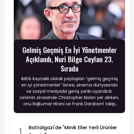
Gelmiş Geçmiş En İyi Yönetmenler
Açıklandı, Nuri Bilge Ceylan 23.
Sırada
IMDb kaynaklı olarak paylaşılan “gelmiş geçmiş
en iyi yönetmenler” listesi, sinema dünyasında
ve sosyal medyada geniş yankı uyandırdı.
Listenin zirvesinde Christopher Nolan yer alırken,
onu Rajkumar Hirani ve Frank Darabont takip
etti. Sinema tarihinin en etkili isimlerinden
Andrei Tarkovsky, Stanley Kubrick, Quentin
Tarantino ve Akira Kurosawa gibi yönetmenlerin
Battalgazi'de "Minik Eller Yerli Ürünler
üst sıralarda bulunması dikkat çekti.
1