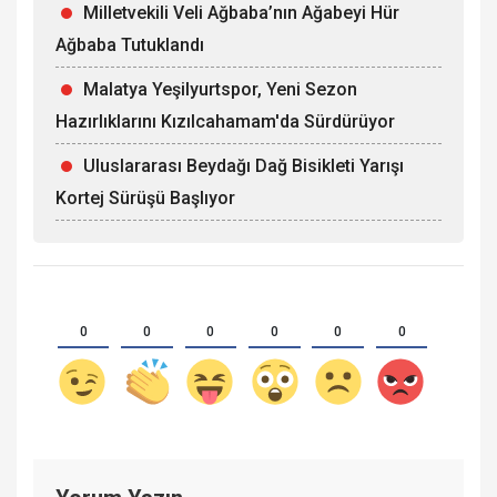
Milletvekili Veli Ağbaba’nın Ağabeyi Hür
Ağbaba Tutuklandı
Malatya Yeşilyurtspor, Yeni Sezon
Hazırlıklarını Kızılcahamam'da Sürdürüyor
Uluslararası Beydağı Dağ Bisikleti Yarışı
Kortej Sürüşü Başlıyor
0
0
0
0
0
0