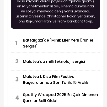
IMDb kaynaklı olarak paylaşılan “gelmiş geçmiş
en iyi yönetmenler” listesi, sinema dünyasında
ve sosyal medyada geniş yankı uyandırdı.
Listenin zirvesinde Christopher Nolan yer alırken,
onu Rajkumar Hirani ve Frank Darabont takip
etti. Sinema tarihinin en etkili isimlerinden
Andrei Tarkovsky, Stanley Kubrick, Quentin
Tarantino ve Akira Kurosawa gibi yönetmenlerin
Battalgazi'de "Minik Eller Yerli Ürünler
üst sıralarda bulunması dikkat çekti.
1
Sergisi"
2
Malatya'da milli teknoloji sergisi
Malatya 1. Kısa Film Festivali
3
Başvurularında Son Tarih: 15 Aralık
Spotify Wrapped 2025 En Çok Dinlenen
4
Şarkılar Belli Oldu!