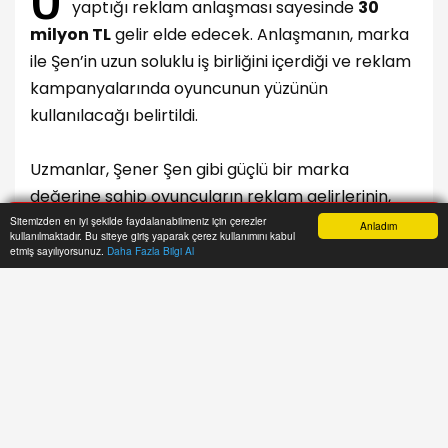
oyuncunun yüzünün kullanılacağı belirtildi.
A+
A-
Ü
nlü oyuncu
Şener Şen
, bir gıda markası ile
yaptığı reklam anlaşması sayesinde
30
Sitemizden en iyi şekilde faydalanabilmeniz için çerezler
Anladım
kullanılmaktadır. Bu siteye giriş yaparak çerez kullanımını kabul
milyon TL
gelir elde edecek. Anlaşmanın, marka
Anasayfa
Yazarlar
Haber Ara
İhbar Hattı
Menu
etmiş sayılıyorsunuz.
Daha Fazla Bilgi Al
ile Şen’in uzun soluklu iş birliğini içerdiği ve reklam
kampanyalarında oyuncunun yüzünün
kullanılacağı belirtildi.
Uzmanlar, Şener Şen gibi güçlü bir marka
değerine sahip oyuncuların reklam gelirlerinin,
hem markanın görünürlüğünü artırdığını hem de