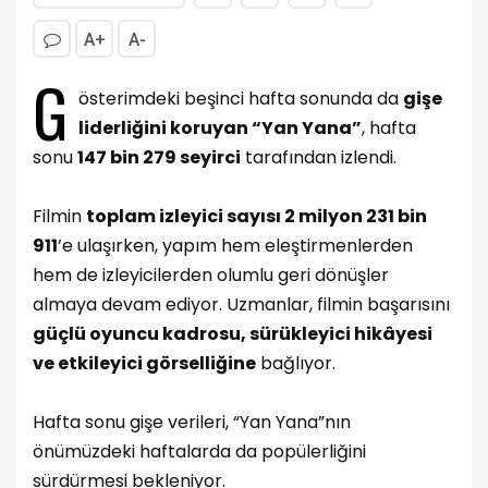
A+
A-
G
österimdeki beşinci hafta sonunda da
gişe
liderliğini koruyan “Yan Yana”
, hafta
sonu
147 bin 279 seyirci
tarafından izlendi.
Filmin
toplam izleyici sayısı 2 milyon 231 bin
911
’e ulaşırken, yapım hem eleştirmenlerden
hem de izleyicilerden olumlu geri dönüşler
almaya devam ediyor. Uzmanlar, filmin başarısını
güçlü oyuncu kadrosu, sürükleyici hikâyesi
ve etkileyici görselliğine
bağlıyor.
Hafta sonu gişe verileri, “Yan Yana”nın
önümüzdeki haftalarda da popülerliğini
sürdürmesi bekleniyor.