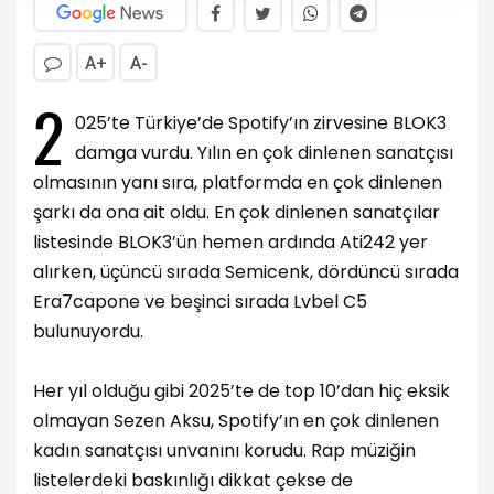
A+
A-
2
025’te Türkiye’de
Spotify
’ın zirvesine BLOK3
damga vurdu. Yılın en çok dinlenen sanatçısı
olmasının yanı sıra, platformda en çok dinlenen
şarkı da ona ait oldu. En çok dinlenen sanatçılar
listesinde BLOK3’ün hemen ardında Ati242 yer
alırken, üçüncü sırada Semicenk, dördüncü sırada
Era7capone ve beşinci sırada Lvbel C5
bulunuyordu.
Her yıl olduğu
gibi
2025’te de top 10’dan hiç eksik
olmayan
Sezen Aksu
, Spotify’ın en çok dinlenen
kadın sanatçısı unvanını korudu. Rap müziğin
listelerdeki baskınlığı dikkat çekse de