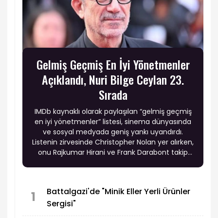
Gelmiş Geçmiş En İyi Yönetmenler
Açıklandı, Nuri Bilge Ceylan 23.
Sırada
IMDb kaynaklı olarak paylaşılan “gelmiş geçmiş
en iyi yönetmenler” listesi, sinema dünyasında
ve sosyal medyada geniş yankı uyandırdı.
Listenin zirvesinde Christopher Nolan yer alırken,
onu Rajkumar Hirani ve Frank Darabont takip
etti. Sinema tarihinin en etkili isimlerinden
Andrei Tarkovsky, Stanley Kubrick, Quentin
Tarantino ve Akira Kurosawa gibi yönetmenlerin
Battalgazi'de "Minik Eller Yerli Ürünler
üst sıralarda bulunması dikkat çekti.
1
Sergisi"