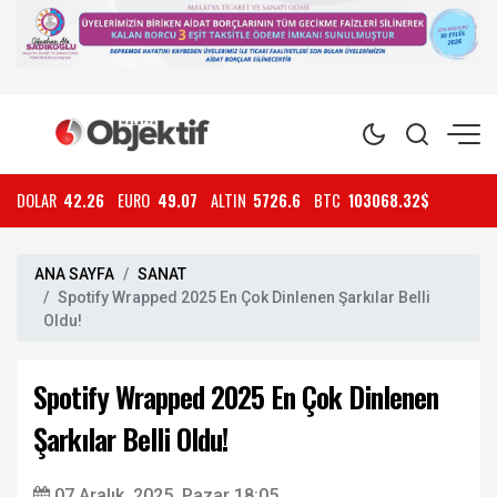
DOLAR
42.26
EURO
49.07
ALTIN
5726.6
BTC
103068.32$
ANA SAYFA
SANAT
Spotify Wrapped 2025 En Çok Dinlenen Şarkılar Belli
Oldu!
Spotify Wrapped 2025 En Çok Dinlenen
Şarkılar Belli Oldu!
07 Aralık, 2025, Pazar 18:05