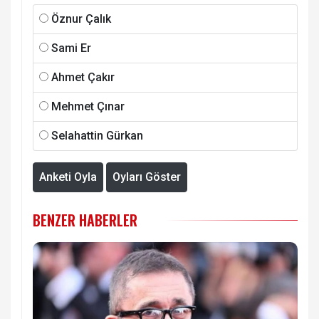
Öznur Çalık
Sami Er
Ahmet Çakır
Mehmet Çınar
Selahattin Gürkan
Anketi Oyla
Oyları Göster
BENZER HABERLER