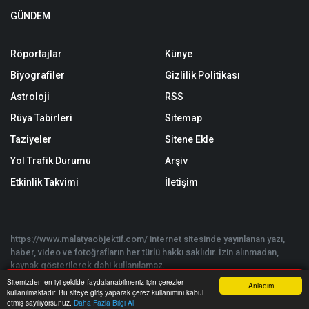
GÜNDEM
Röportajlar
Künye
Biyografiler
Gizlilik Politikası
Astroloji
RSS
Rüya Tabirleri
Sitemap
Taziyeler
Sitene Ekle
Yol Trafik Durumu
Arşiv
Etkinlik Takvimi
İletişim
https://www.malatyaobjektif.com/ internet sitesinde yayınlanan yazı,
haber, video ve fotoğrafların her türlü hakkı saklıdır. İzin alınmadan,
kaynak gösterilerek dahi kullanılamaz.
Copyright © 2026 Malatya Objektif - Tüm hakları saklıdır. | Yazılım:
Sitemizden en iyi şekilde faydalanabilmeniz için çerezler
Anladım
Onemsoft
kullanılmaktadır. Bu siteye giriş yaparak çerez kullanımını kabul
Anasayfa
Yazarlar
Haber Ara
İhbar Hattı
Menu
etmiş sayılıyorsunuz.
Daha Fazla Bilgi Al