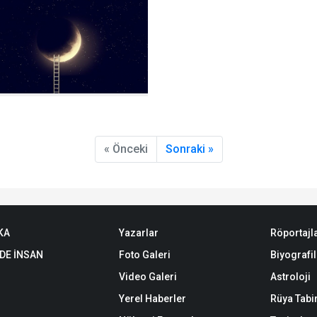
« Önceki
Sonraki »
KA
Yazarlar
Röportajl
DE İNSAN
Foto Galeri
Biyografil
Video Galeri
Astroloji
Yerel Haberler
Rüya Tabir