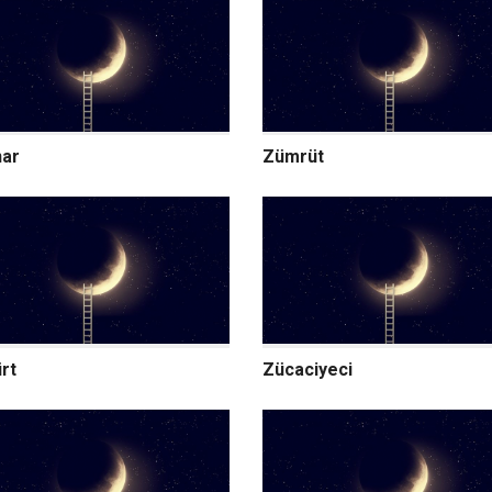
ar
Zümrüt
rt
Zücaciyeci