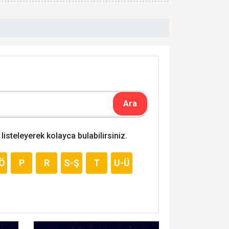
listeleyerek kolayca bulabilirsiniz.
Ö
P
R
S-Ş
T
U-Ü