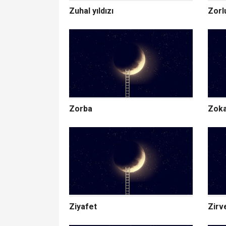
Zuhal yıldızı
Zorl
Zorba
Zok
Ziyafet
Zirv