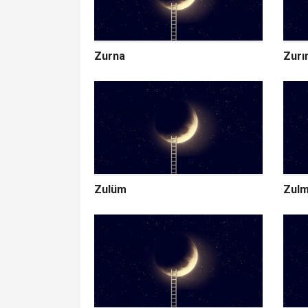
Zurna
Zurı
Zulüm
Zulm