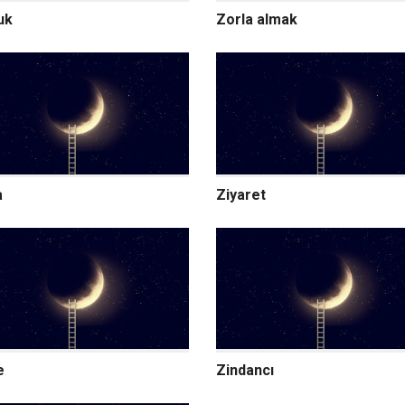
uk
Zorla almak
a
Ziyaret
e
Zindancı