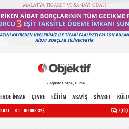
07 Ağustos, 2026, Cuma
ERDE İNSAN
ÇEVRE
EĞİTİM
ASAYİŞ
SİYASET
KÜLT
FOTO
0.641
BTC
103068.32$