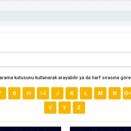
 arama kutusunu kullanarak arayabilir ya da harf sırasına göre 
F
G
H
I-İ
J
K
L
M
N
O-
V
Y
Z