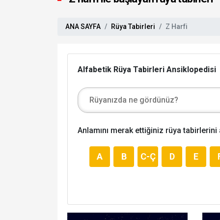
ANA SAYFA
Rüya Tabirleri
Z Harfi
Alfabetik Rüya Tabirleri Ansiklopedisi
Anlamını merak ettiğiniz rüya tabirlerini
A
B
C-Ç
D
E