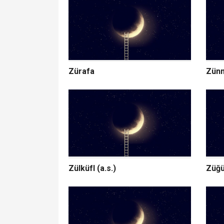
Zürafa
Zünn
Zülküfl (a.s.)
Züğü