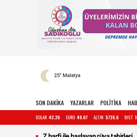
25°
Malatya
SON DAKİKA
YAZARLAR
POLİTİKA
HAB
DOLAR
42.26
EURO
49.07
ALTIN
5726.6
BIST
1
Z harfi ile başlayan rüya tabirleri