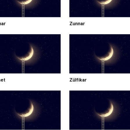
nar
Zunnar
et
Zülfikar