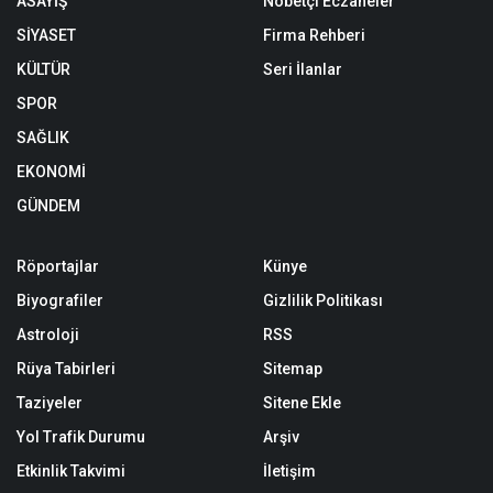
ASAYİŞ
Nöbetçi Eczaneler
SİYASET
Firma Rehberi
KÜLTÜR
Seri İlanlar
SPOR
SAĞLIK
EKONOMİ
GÜNDEM
Röportajlar
Künye
Biyografiler
Gizlilik Politikası
Astroloji
RSS
Rüya Tabirleri
Sitemap
Taziyeler
Sitene Ekle
Yol Trafik Durumu
Arşiv
Etkinlik Takvimi
İletişim