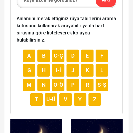
Anlamını merak ettiğiniz rüya tabirlerini arama
kutusunu kullanarak arayabilir ya da harf
sırasına göre listeleyerek kolayca
bulabilirsiniz.
A
B
C-Ç
D
E
F
G
H
I-İ
J
K
L
M
N
O-Ö
P
R
S-Ş
T
U-Ü
V
Y
Z