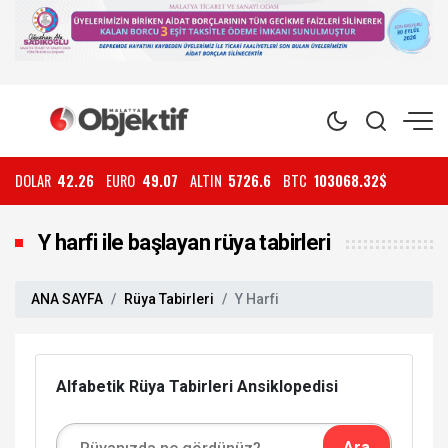
DOLAR
42.26
EURO
49.07
ALTIN
5726.6
BTC
103068.32$
Y harfi ile başlayan rüya tabirleri
ANA SAYFA
Rüya Tabirleri
Y Harfi
Alfabetik Rüya Tabirleri Ansiklopedisi