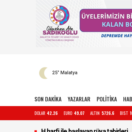
25°
Malatya
SON DAKİKA
YAZARLAR
POLİTİKA
HAB
DOLAR
42.26
EURO
49.07
ALTIN
5726.6
BIST
1
H harfi ile başlayan rüya tabirleri