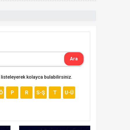
listeleyerek kolayca bulabilirsiniz.
Ö
P
R
S-Ş
T
U-Ü