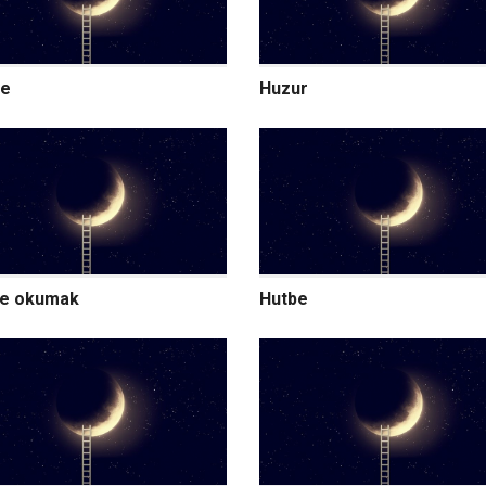
re
Huzur
be okumak
Hutbe