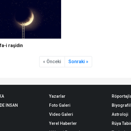
a-i raşidin
« Önceki
Sonraki »
KA
Yazarlar
Röportajl
DE İNSAN
Foto Galeri
Biyografil
Video Galeri
Astroloji
Yerel Haberler
Rüya Tabir