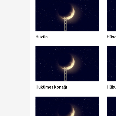
Hüzün
Hüsey
Hükümet konağı
Hük