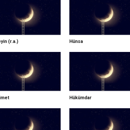
in (r.a.)
Hünsa
ümet
Hükümdar