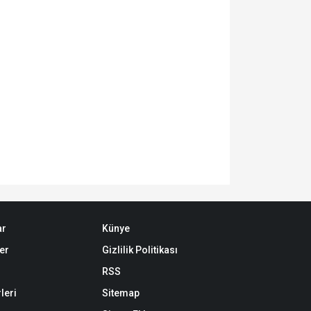
ar
Künye
er
Gizlilik Politikası
RSS
leri
Sitemap