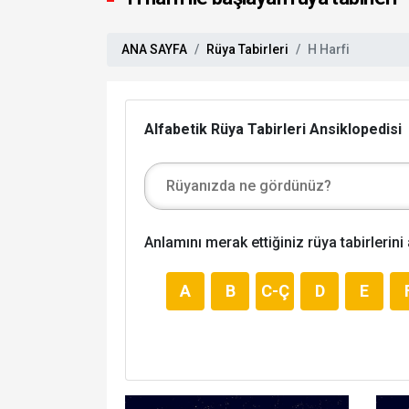
ANA SAYFA
Rüya Tabirleri
H Harfi
Alfabetik Rüya Tabirleri Ansiklopedisi
Anlamını merak ettiğiniz rüya tabirlerini
A
B
C-Ç
D
E