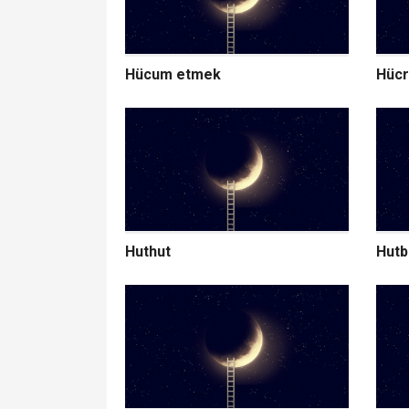
Hücum etmek
Hüc
Huthut
Hut