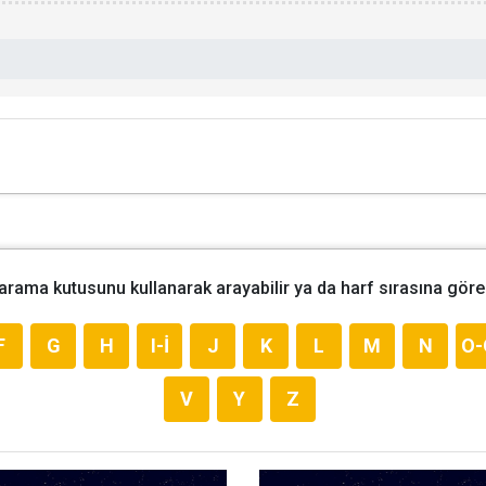
 arama kutusunu kullanarak arayabilir ya da harf sırasına göre 
F
G
H
I-İ
J
K
L
M
N
O-
V
Y
Z