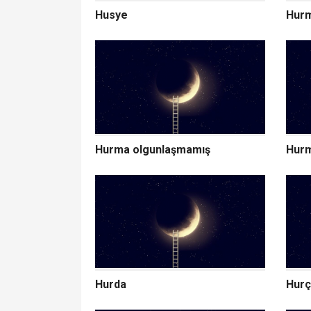
Husye
Hurm
Hurma olgunlaşmamış
Hurm
Hurda
Hurç