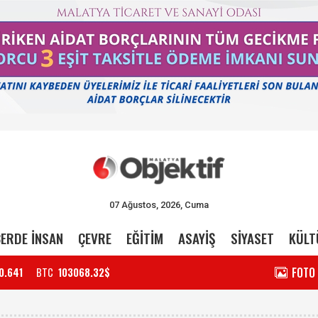
07 Ağustos, 2026, Cuma
ERDE İNSAN
ÇEVRE
EĞİTİM
ASAYİŞ
SİYASET
KÜLT
FOTO
0.641
BTC
103068.32$