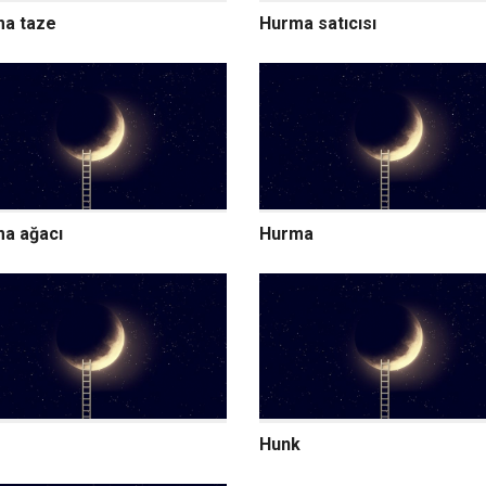
a taze
Hurma satıcısı
a ağacı
Hurma
Hunk