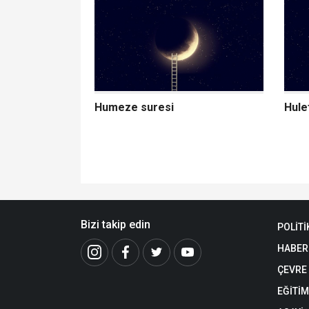
Humeze suresi
Hulef
Bizi takip edin
POLİTİ
HABER
ÇEVRE
EĞİTİM