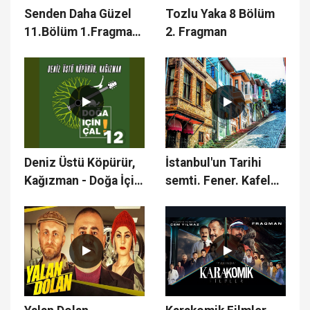
Senden Daha Güzel
Tozlu Yaka 8 Bölüm
11.Bölüm 1.Fragman
2. Fragman
- Mai Frumos Decât
Tine 11. Rpisodul
1.Trailer
Deniz Üstü Köpürür,
İstanbul'un Tarihi
Kağızman - Doğa İçin
semti. Fener. Kafeler
Çal 12
caddesi ve kiremit
evleri