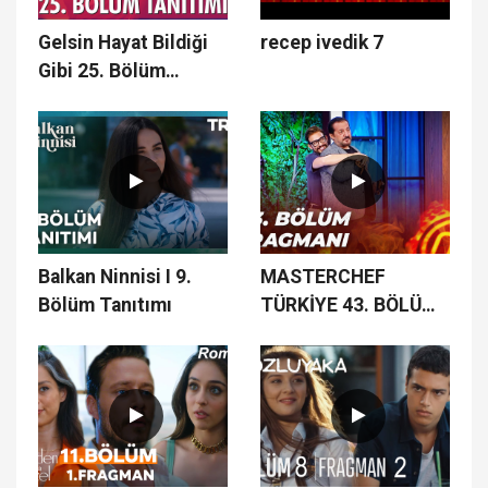
Gelsin Hayat Bildiği
recep ivedik 7
Gibi 25. Bölüm
Fragmanı
Balkan Ninnisi I 9.
MASTERCHEF
Bölüm Tanıtımı
TÜRKİYE 43. BÖLÜM
FRAGMANI | ON
BEŞİNCİ İSİM KİM
OLACAK?