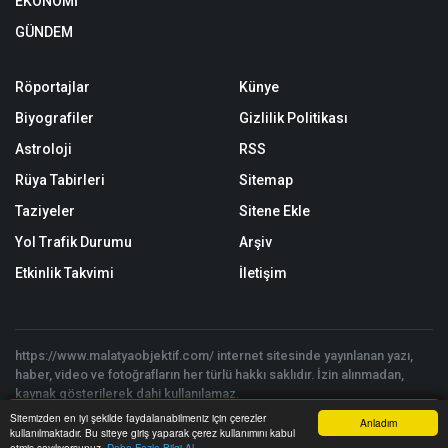
EKONOMİ
GÜNDEM
Röportajlar
Künye
Biyografiler
Gizlilik Politikası
Astroloji
RSS
Rüya Tabirleri
Sitemap
Taziyeler
Sitene Ekle
Yol Trafik Durumu
Arşiv
Etkinlik Takvimi
İletişim
https://www.malatyaobjektif.com/ internet sitesinde yayınlanan yazı,
haber, video ve fotoğrafların her türlü hakkı saklıdır. İzin alınmadan,
kaynak gösterilerek dahi kullanılamaz.
Copyright © 2026 Malatya Objektif - Tüm hakları saklıdır. | Yazılım:
Sitemizden en iyi şekilde faydalanabilmeniz için çerezler
Anladım
Onemsoft
kullanılmaktadır. Bu siteye giriş yaparak çerez kullanımını kabul
Anasayfa
Yazarlar
Haber Ara
İhbar Hattı
Menu
etmiş sayılıyorsunuz.
Daha Fazla Bilgi Al