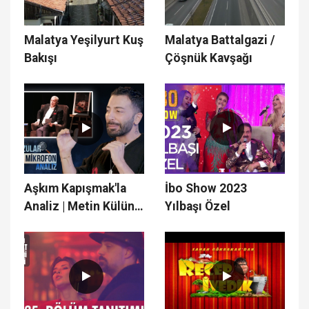
Malatya Yeşilyurt Kuş
Malatya Battalgazi /
Bakışı
Çöşnük Kavşağı
Aşkım Kapışmak'la
İbo Show 2023
Analiz | Metin Külünk
Yılbaşı Özel
| Mevzular Açık
Mikrofon 7.Bölüm