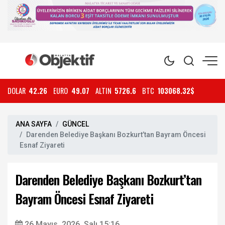
DOLAR
42.26
EURO
49.07
ALTIN
5726.6
BTC
103068.32$
ANA SAYFA
GÜNCEL
Darenden Belediye Başkanı Bozkurt’tan Bayram Öncesi
Esnaf Ziyareti
Darenden Belediye Başkanı Bozkurt’tan
Bayram Öncesi Esnaf Ziyareti
26 Mayıs, 2026, Salı 15:16