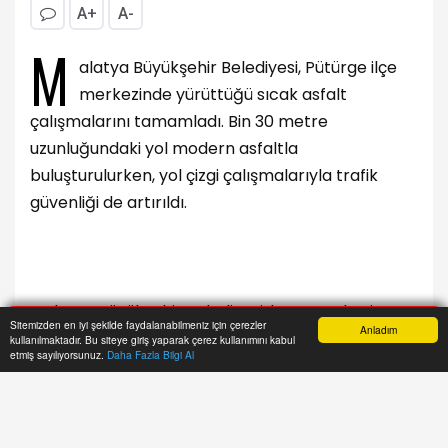
A+
A-
M
alatya Büyükşehir Belediyesi, Pütürge ilçe
merkezinde yürüttüğü sıcak asfalt
çalışmalarını tamamladı. Bin 30 metre
uzunluğundaki yol modern asfaltla
buluşturulurken, yol çizgi çalışmalarıyla trafik
güvenliği de artırıldı.
Malatya Büyükşehir Belediyesi, kent merkezi ve
Sitemizden en iyi şekilde faydalanabilmeniz için çerezler
Anladım
kırsal mahallelerde sürdürdüğü ulaşım
kullanılmaktadır. Bu siteye giriş yaparak çerez kullanımını kabul
Anasayfa
Yazarlar
Haber Ara
İhbar Hattı
Menu
etmiş sayılıyorsunuz.
Daha Fazla Bilgi Al
yatırımlarına Pütürge’de devam etti.
Büyükşehir Belediyesi tarafından yürütülen
çalışmalar kapsamında Pütürge ilçe merkezinde