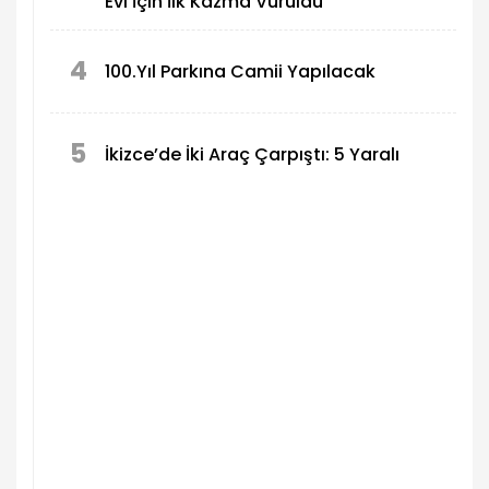
Evi İçin İlk Kazma Vuruldu
4
100.Yıl Parkına Camii Yapılacak
5
İkizce’de İki Araç Çarpıştı: 5 Yaralı