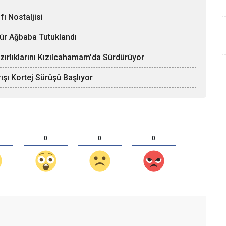
ı Nostaljisi
Hür Ağbaba Tutuklandı
zırlıklarını Kızılcahamam'da Sürdürüyor
ışı Kortej Sürüşü Başlıyor
0
0
0