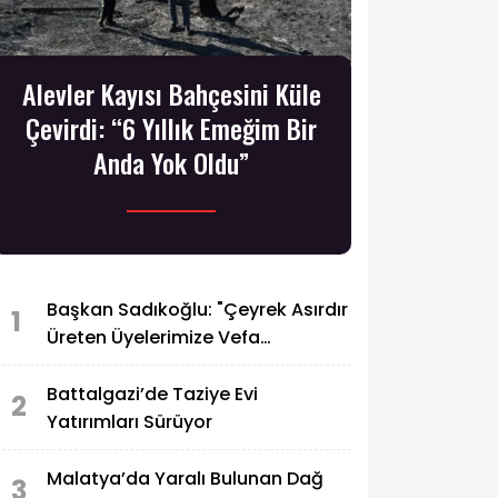
Alevler Kayısı Bahçesini Küle
Çevirdi: “6 Yıllık Emeğim Bir
Anda Yok Oldu”
Başkan Sadıkoğlu: "Çeyrek Asırdır
1
Üreten Üyelerimize Vefa
Borcumuz Var"
Battalgazi’de Taziye Evi
2
Yatırımları Sürüyor
Malatya’da Yaralı Bulunan Dağ
3