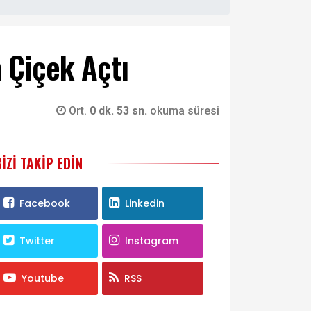
 Çiçek Açtı
Ort.
0 dk. 53 sn.
okuma süresi
BIZI TAKIP EDIN
Facebook
Linkedin
Twitter
Instagram
Youtube
RSS