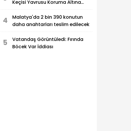
Keçisi Yavrusu Koruma Altına
Alındı
Malatya'da 2 bin 390 konutun
4
daha anahtarları teslim edilecek
Vatandaş Görüntüledi: Fırında
5
Böcek Var İddiası