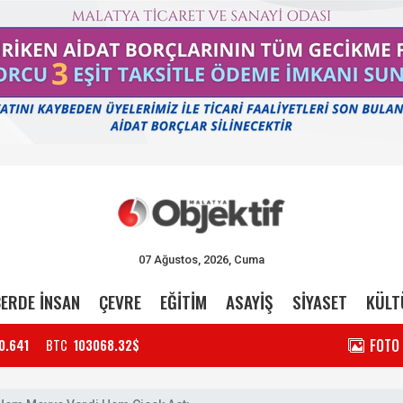
07 Ağustos, 2026, Cuma
ERDE İNSAN
ÇEVRE
EĞİTİM
ASAYİŞ
SİYASET
KÜLT
FOTO
0.641
BTC
103068.32$