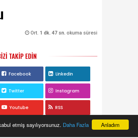
u
Ort.
1 dk. 47 sn.
okuma süresi
BIZI TAKIP EDIN
Facebook
Linkedin
Twitter
Instagram
Youtube
RSS
Anladım
 kabul etmiş sayılıyorsunuz.
Daha Fazla
ANKETE KATILIN