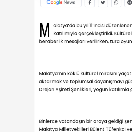
M
alatya’da bu yıl 11’incisi düzenlene
katılımıyla gerçekleştirildi. Kültür
beraberlik mesajları verilirken, tura oyunu
Malatya’nın köklü kültürel mirasını yaş
aktarmak ve toplumsal dayanışmayı güç
Drejan Aşireti Şenlikleri, yoğun katılımla g
Binlerce vatandaşın bir araya geldiği şen
Malatya Milletvekilleri Bülent Tüfenkci 