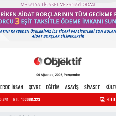
06 Ağustos, 2026, Perşembe
ERDE İNSAN
ÇEVRE
EĞİTİM
ASAYİŞ
SİYASET
KÜLT
FOTO
0.641
BTC
103068.32$