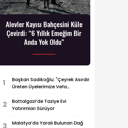
Alevler Kayısı Bahçesini Küle
Çevirdi: “6 Yıllık Emeğim Bir
Anda Yok Oldu”
Başkan Sadıkoğlu: "Çeyrek Asırdır
1
Üreten Üyelerimize Vefa
Borcumuz Var"
Battalgazi’de Taziye Evi
2
Yatırımları Sürüyor
Malatya’da Yaralı Bulunan Dağ
3