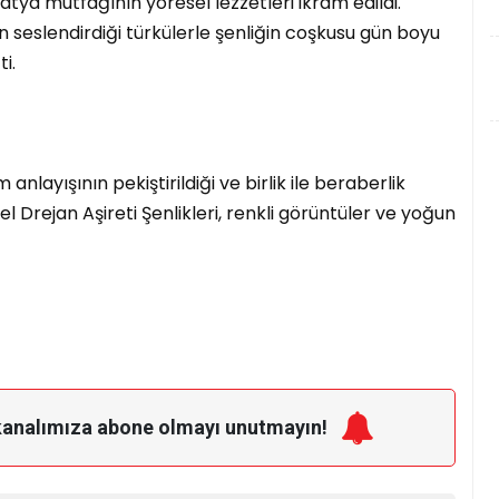
ya mutfağının yöresel lezzetleri ikram edildi.
 seslendirdiği türkülerle şenliğin coşkusu gün boyu
i.
 anlayışının pekiştirildiği ve birlik ile beraberlik
el Drejan Aşireti Şenlikleri, renkli görüntüler ve yoğun
kanalımıza
abone olmayı unutmayın!