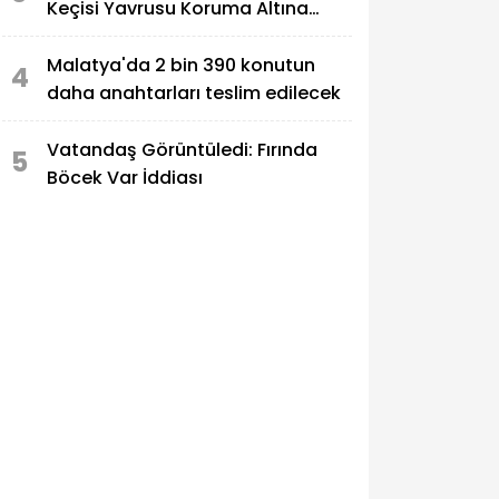
Keçisi Yavrusu Koruma Altına
Alındı
Malatya'da 2 bin 390 konutun
4
daha anahtarları teslim edilecek
Vatandaş Görüntüledi: Fırında
5
Böcek Var İddiası