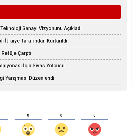
Teknoloji Sanayi Vizyonunu Açıkladı
 İtfaiye Tarafından Kurtarıldı
 Refüje Çarptı
mpiyonası İçin Sivas Yolcusu
lgi Yarışması Düzenlendi
0
0
0