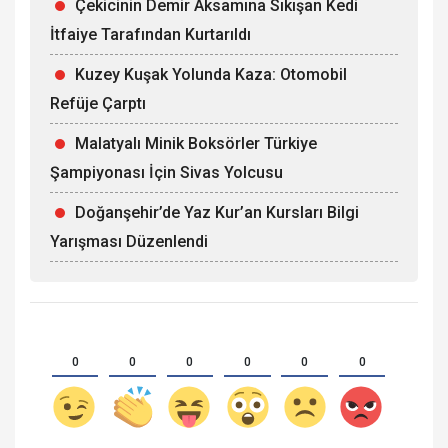
Çekicinin Demir Aksamına Sıkışan Kedi
İtfaiye Tarafından Kurtarıldı
Kuzey Kuşak Yolunda Kaza: Otomobil
Refüje Çarptı
Malatyalı Minik Boksörler Türkiye
Şampiyonası İçin Sivas Yolcusu
Doğanşehir’de Yaz Kur’an Kursları Bilgi
Yarışması Düzenlendi
0
0
0
0
0
0