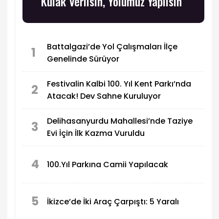
Kulak Verilsin, Yolumuz Yapılsın”
Battalgazi’de Yol Çalışmaları İlçe
1
Genelinde Sürüyor
Festivalin Kalbi 100. Yıl Kent Parkı’nda
2
Atacak! Dev Sahne Kuruluyor
Delihasanyurdu Mahallesi’nde Taziye
3
Evi İçin İlk Kazma Vuruldu
4
100.Yıl Parkına Camii Yapılacak
5
İkizce’de İki Araç Çarpıştı: 5 Yaralı