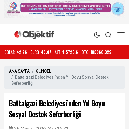
DOLAR
42.26
EURO
49.07
ALTIN
5726.6
BTC
103068.32$
ANA SAYFA
GÜNCEL
Battalgazi Belediyesi’nden Yıl Boyu Sosyal Destek
Seferberliği
Battalgazi Belediyesi’nden Yıl Boyu
Sosyal Destek Seferberliği
26 Mayıs, 2026, Salı 15:21