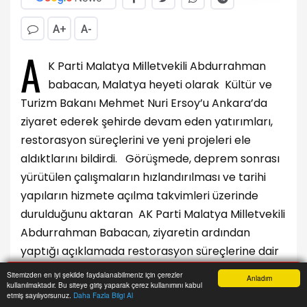
A+
A-
A
K Parti Malatya Milletvekili Abdurrahman
babacan, Malatya heyeti olarak Kültür ve
Turizm Bakanı Mehmet Nuri Ersoy’u Ankara’da
ziyaret ederek şehirde devam eden yatırımları,
restorasyon süreçlerini ve yeni projeleri ele
aldıktlarını bildirdi. Görüşmede, deprem sonrası
yürütülen çalışmaların hızlandırılması ve tarihi
yapıların hizmete açılma takvimleri üzerinde
durulduğunu aktaran AK Parti Malatya Milletvekili
Abdurrahman Babacan, ziyaretin ardından
yaptığı açıklamada restorasyon süreçlerine dair
net tarihleri kamuoyuyla paylaştı.
Sitemizden en iyi şekilde faydalanabilmeniz için çerezler
Anladım
kullanılmaktadır. Bu siteye giriş yaparak çerez kullanımını kabul
Anasayfa
Yazarlar
Haber Ara
İhbar Hattı
Menu
etmiş sayılıyorsunuz.
Daha Fazla Bilgi Al