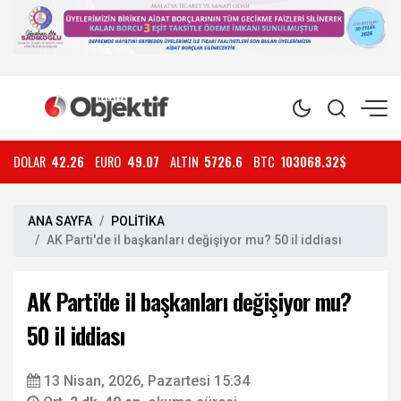
DOLAR
42.26
EURO
49.07
ALTIN
5726.6
BTC
103068.32$
ANA SAYFA
POLİTİKA
AK Parti'de il başkanları değişiyor mu? 50 il iddiası
AK Parti'de il başkanları değişiyor mu?
50 il iddiası
13 Nisan, 2026, Pazartesi 15:34