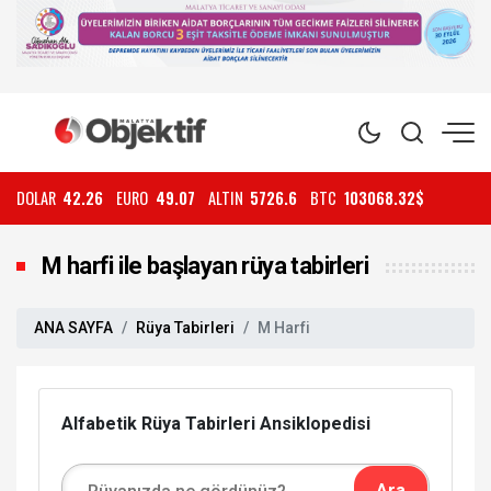
DOLAR
42.26
EURO
49.07
ALTIN
5726.6
BTC
103068.32$
M harfi ile başlayan rüya tabirleri
ANA SAYFA
Rüya Tabirleri
M Harfi
Alfabetik Rüya Tabirleri Ansiklopedisi