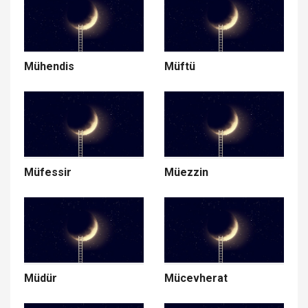
Mühendis
Müftü
Müfessir
Müezzin
Müdür
Mücevherat