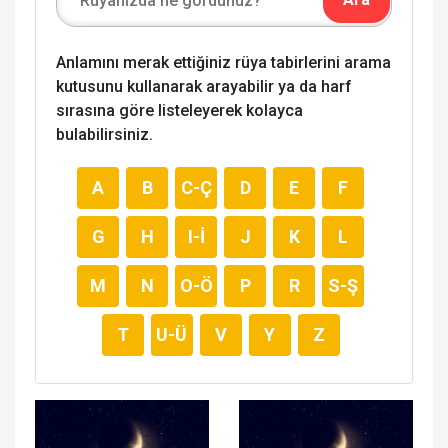
Anlamını merak ettiğiniz rüya tabirlerini arama
kutusunu kullanarak arayabilir ya da harf
sırasına göre listeleyerek kolayca
bulabilirsiniz.
A
B
C-Ç
D
E
F
G
H
I-İ
J
K
L
M
N
O-Ö
P
R
S-Ş
T
U-Ü
V
Y
Z