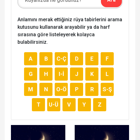
Anlamını merak ettiğiniz rüya tabirlerini arama
kutusunu kullanarak arayabilir ya da harf
sırasına göre listeleyerek kolayca
bulabilirsiniz.
A
B
C-Ç
D
E
F
G
H
I-İ
J
K
L
M
N
O-Ö
P
R
S-Ş
T
U-Ü
V
Y
Z