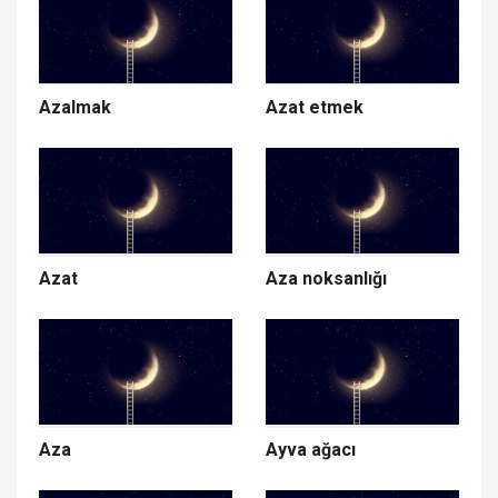
Azalmak
Azat etmek
Azat
Aza noksanlığı
Aza
Ayva ağacı