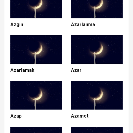
Azgın
Azarlanma
Azarlamak
Azar
Azap
Azamet