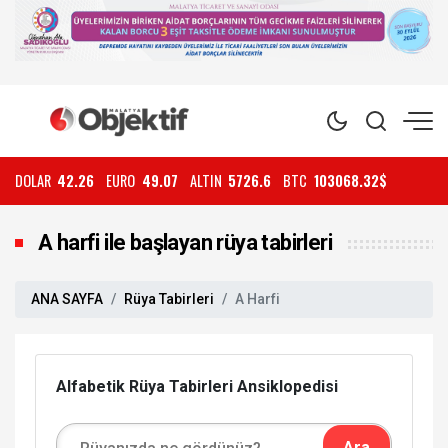
DOLAR
42.26
EURO
49.07
ALTIN
5726.6
BTC
103068.32$
A harfi ile başlayan rüya tabirleri
ANA SAYFA
Rüya Tabirleri
A Harfi
Alfabetik Rüya Tabirleri Ansiklopedisi