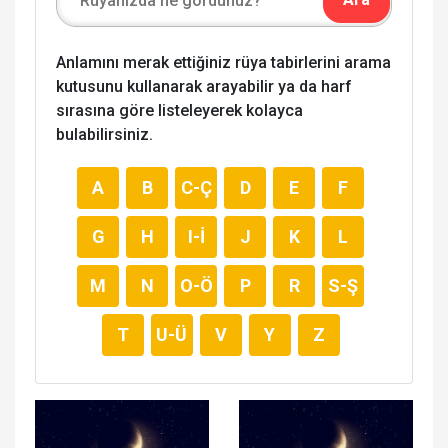
Anlamını merak ettiğiniz rüya tabirlerini arama
kutusunu kullanarak arayabilir ya da harf
sırasına göre listeleyerek kolayca
bulabilirsiniz.
A
B
C-Ç
D
E
F
G
H
I-İ
J
K
L
M
N
O-Ö
P
R
S-Ş
T
U-Ü
V
Y
Z