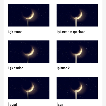
İşkence
İşkembe çorbası
İşkembe
İşitmek
İşgal
İşçi