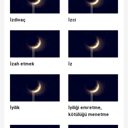
İzdivaç
İzci
İzah etmek
İz
İyilik
İyiliği emretme,
kötülüğü menetme