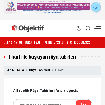
DOLAR
42.26
EURO
49.07
ALTIN
5726.6
BTC
103068.32$
I harfi ile başlayan rüya tabirleri
ANA SAYFA
Rüya Tabirleri
I Harfi
Alfabetik Rüya Tabirleri Ansiklopedisi