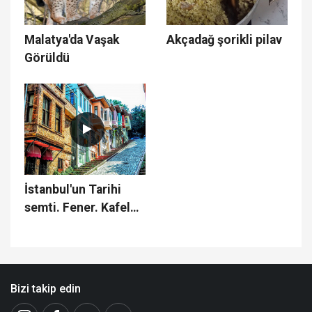
Malatya'da Vaşak
Akçadağ şorikli pilav
Görüldü
İstanbul'un Tarihi
semti. Fener. Kafeler
caddesi ve kiremit
evleri
Bizi takip edin