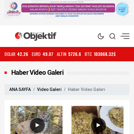
DOLAR
42.26
EURO
49.07
ALTIN
5726.6
BTC
103068.32$
Haber Video Galeri
ANA SAYFA
Video Galeri
Haber Video Galeri