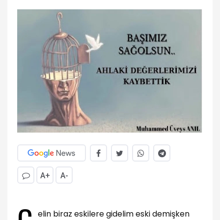
A+
A-
G
elin biraz eskilere gidelim eski demişken