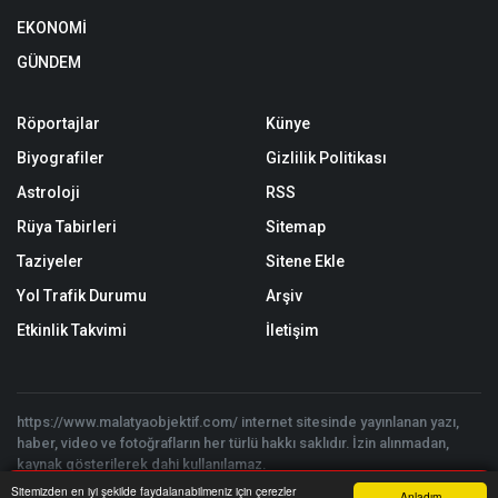
EKONOMİ
GÜNDEM
Röportajlar
Künye
Biyografiler
Gizlilik Politikası
Astroloji
RSS
Rüya Tabirleri
Sitemap
Taziyeler
Sitene Ekle
Yol Trafik Durumu
Arşiv
Etkinlik Takvimi
İletişim
https://www.malatyaobjektif.com/ internet sitesinde yayınlanan yazı,
haber, video ve fotoğrafların her türlü hakkı saklıdır. İzin alınmadan,
kaynak gösterilerek dahi kullanılamaz.
Copyright © 2026 Malatya Objektif - Tüm hakları saklıdır. | Yazılım:
Sitemizden en iyi şekilde faydalanabilmeniz için çerezler
Anladım