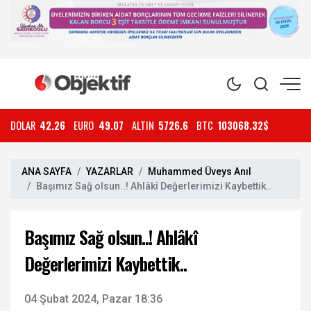
DOLAR
42.26
EURO
49.07
ALTIN
5726.6
BTC
103068.32$
ANA SAYFA
YAZARLAR
Muhammed Üveys Anıl
Başımız Sağ olsun..! Ahlâkî Değerlerimizi Kaybettik..
Başımız Sağ olsun..! Ahlâkî
Değerlerimizi Kaybettik..
04 Şubat 2024, Pazar 18:36