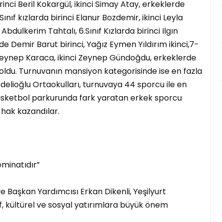
rinci Beril Kokargül, ikinci Simay Atay, erkeklerde
ınıf kızlarda birinci Elanur Bozdemir, ikinci Leyla
 Abdulkerim Tahtalı, 6.Sınıf Kızlarda birinci Ilgın
de Demir Barut birinci, Yağız Eymen Yıldırım ikinci,7-
i Zeynep Karaca, ikinci Zeynep Gündoğdu, erkeklerde
 oldu. Turnuvanın mansiyon kategorisinde ise en fazla
ecdelioğlu Ortaokulları, turnuvaya 44 sporcu ile en
, basketbol parkurunda fark yaratan erkek sporcu
hak kazandılar.
minatıdır”
e Başkan Yardımcısı Erkan Dikenli, Yeşilyurt
f, kültürel ve sosyal yatırımlara büyük önem