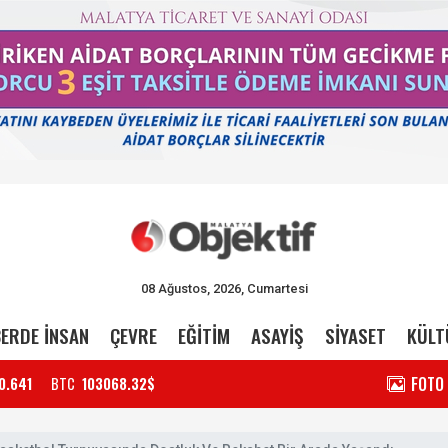
08 Ağustos, 2026, Cumartesi
ERDE İNSAN
ÇEVRE
EĞİTİM
ASAYİŞ
SİYASET
KÜLT
FOTO
0.641
BTC
103068.32$