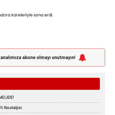
tıra kareleriyle sona erdi.
kanalımıza
abone olmayı unutmayın!
MÜJDE!
ı Nostaljisi