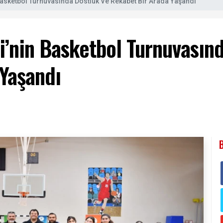
 Basketbol Turnuvasında Dostluk Ve Rekabet Bir Arada Yaşandı
si’nin Basketbol Turnuvasın
Yaşandı