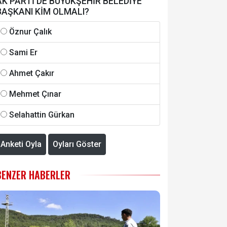
AK PARTİ'DE BÜYÜKŞEHİR BELEDİYE
BAŞKANI KİM OLMALI?
Öznur Çalık
Sami Er
Ahmet Çakır
Mehmet Çınar
Selahattin Gürkan
Anketi Oyla
Oyları Göster
BENZER HABERLER