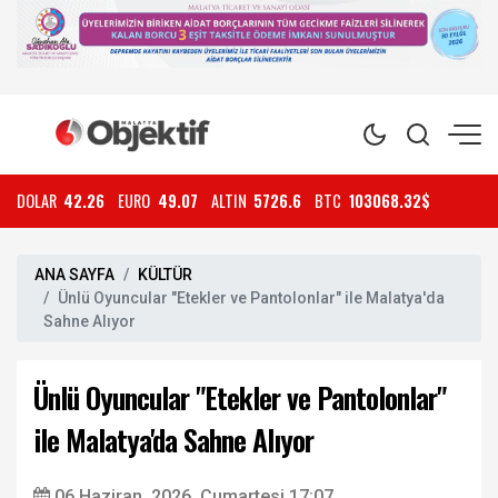
DOLAR
42.26
EURO
49.07
ALTIN
5726.6
BTC
103068.32$
ANA SAYFA
KÜLTÜR
Ünlü Oyuncular "Etekler ve Pantolonlar" ile Malatya'da
Sahne Alıyor
Ünlü Oyuncular "Etekler ve Pantolonlar"
ile Malatya'da Sahne Alıyor
06 Haziran, 2026, Cumartesi 17:07