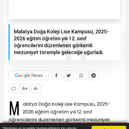
Malatya Doğa Koleji Lise Kampüsü, 2025-
2026 eğitim öğretim yılı 12. sınıf
öğrencilerini düzenlenen görkemli
mezuniyet töreniyle geleceğe uğurladı.
A+
A-
M
alatya Doğa Koleji Lise Kampüsü, 2025-
2026 eğitim öğretim yılı 12. sınıf
öğrencilerini düzenlenen görkemli mezuniyet
töreniyle geleceğe uğurladı.
Sitemizden en iyi şekilde faydalanabilmeniz için çerezler