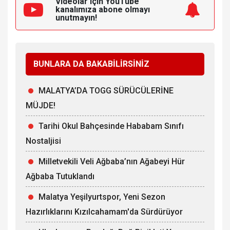
Videolar için YouTube
kanalımıza
abone olmayı
unutmayın!
BUNLARA DA BAKABİLİRSİNİZ
MALATYA’DA TOGG SÜRÜCÜLERİNE
MÜJDE!
Tarihi Okul Bahçesinde Hababam Sınıfı
Nostaljisi
Milletvekili Veli Ağbaba’nın Ağabeyi Hür
Ağbaba Tutuklandı
Malatya Yeşilyurtspor, Yeni Sezon
Hazırlıklarını Kızılcahamam'da Sürdürüyor