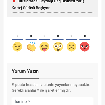
Uluslararası Beydağı Dağ Bisikleti Yarışı
Kortej Sürüşü Başlıyor
0
0
0
0
0
0
Yorum Yazın
E-posta hesabınız sitede yayımlanmayacaktır.
Gerekli alanlar
*
ile işaretlenmişdir.