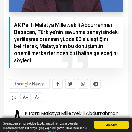
AK Parti Malatya Milletvekili Abdurrahman
Babacan, Türkiye’nin savunma sanayisindeki
yerlileşme oranının yüzde 83’e ulaştığını
belirterek, Malatya’nın bu dönüşümün
önemli merkezlerinden biri haline geleceğini
söyledi.
A+
A-
A
K Parti Malatya Milletvekili Abdurrahman
Babacan, Türkiye’nin savunma
Sitemizden en iyi şekilde faydalanabilmeniz için çerezler
Anladım
kullanılmaktadır. Bu siteye giriş yaparak çerez kullanımını kabul
sanayisindeki yerlileşme oranının yüzde 83’e
Anasayfa
Yazarlar
Haber Ara
İhbar Hattı
Menu