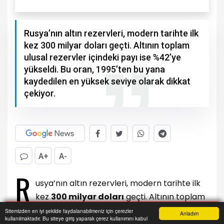
Rusya’nın altın rezervleri, modern tarihte ilk
kez 300 milyar doları geçti. Altının toplam
ulusal rezervler içindeki payı ise %42’ye
yükseldi. Bu oran, 1995’ten bu yana
kaydedilen en yüksek seviye olarak dikkat
çekiyor.
A+
A-
R
usya’nın altın rezervleri, modern tarihte ilk
kez
300 milyar doları
geçti. Altının toplam
ulusal rezervler içindeki payı ise
%42’ye yükseldi
.
Sitemizden en iyi şekilde faydalanabilmeniz için çerezler
Anladım
kullanılmaktadır. Bu siteye giriş yaparak çerez kullanımını kabul
Bu oran, 1995’ten bu yana kaydedilen en yüksek
Anasayfa
Yazarlar
Haber Ara
İhbar Hattı
Menu