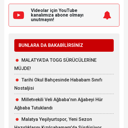
Videolar için YouTube
kanalımıza
abone olmayı
unutmayın!
BUNLARA DA BAKABİLİRSİNİZ
MALATYA’DA TOGG SÜRÜCÜLERİNE
MÜJDE!
Tarihi Okul Bahçesinde Hababam Sınıfı
Nostaljisi
Milletvekili Veli Ağbaba’nın Ağabeyi Hür
Ağbaba Tutuklandı
Malatya Yeşilyurtspor, Yeni Sezon
Hazırlıklarını Kızılcahamam'da Sürdürüyor