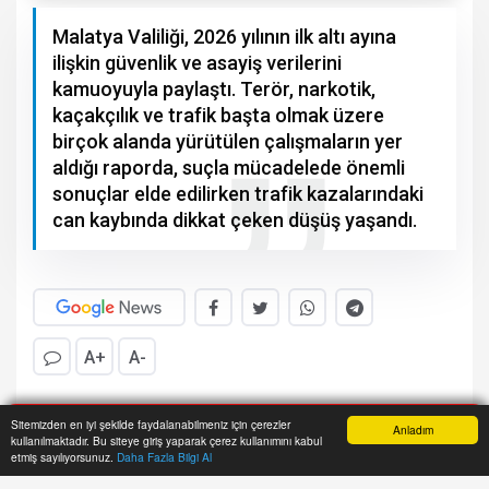
Malatya Valiliği, 2026 yılının ilk altı ayına
ilişkin güvenlik ve asayiş verilerini
kamuoyuyla paylaştı. Terör, narkotik,
kaçakçılık ve trafik başta olmak üzere
birçok alanda yürütülen çalışmaların yer
aldığı raporda, suçla mücadelede önemli
sonuçlar elde edilirken trafik kazalarındaki
can kaybında dikkat çeken düşüş yaşandı.
A+
A-
M
alatya Valiliği, 2026 yılının ilk altı ayına ilişkin
Sitemizden en iyi şekilde faydalanabilmeniz için çerezler
Anladım
kullanılmaktadır. Bu siteye giriş yaparak çerez kullanımını kabul
güvenlik ve asayiş verilerini kamuoyuyla
Anasayfa
Yazarlar
Haber Ara
İhbar Hattı
Menu
etmiş sayılıyorsunuz.
Daha Fazla Bilgi Al
paylaştı. Terör, narkotik, kaçakçılık ve trafik