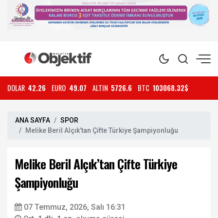
DOLAR
42.26
EURO
49.07
ALTIN
5726.6
BTC
103068.32$
ANA SAYFA
SPOR
Melike Beril Alçık’tan Çifte Türkiye Şampiyonluğu
Melike Beril Alçık’tan Çifte Türkiye
Şampiyonluğu
07 Temmuz, 2026, Salı 16:31