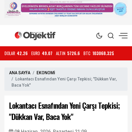
DOLAR
42.26
EURO
49.07
ALTIN
5726.6
BTC
103068.32$
ANA SAYFA
EKONOMİ
Lokantacı Esnafından Yeni Çarşı Tepkisi; "Dükkan Var,
Baca Yok"
Lokantacı Esnafından Yeni Çarşı Tepkisi;
"Dükkan Var, Baca Yok"
08 Haziran, 2026, Pazartesi 21:09