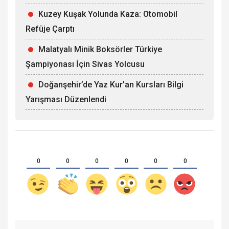
Kuzey Kuşak Yolunda Kaza: Otomobil
Refüje Çarptı
Malatyalı Minik Boksörler Türkiye
Şampiyonası İçin Sivas Yolcusu
Doğanşehir’de Yaz Kur’an Kursları Bilgi
Yarışması Düzenlendi
0
0
0
0
0
0