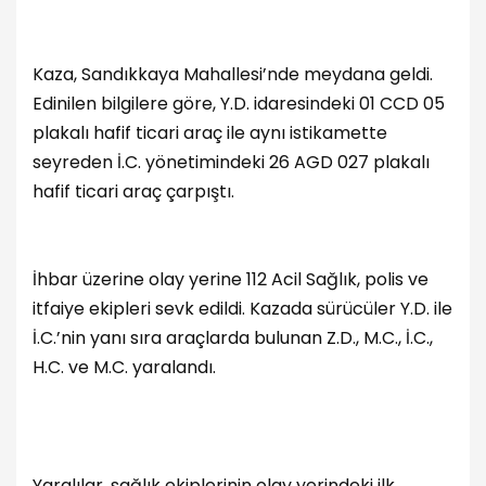
Kaza, Sandıkkaya Mahallesi’nde meydana geldi.
Edinilen bilgilere göre, Y.D. idaresindeki 01 CCD 05
plakalı hafif ticari araç ile aynı istikamette
seyreden İ.C. yönetimindeki 26 AGD 027 plakalı
hafif ticari araç çarpıştı.
İhbar üzerine olay yerine 112 Acil Sağlık, polis ve
itfaiye ekipleri sevk edildi. Kazada sürücüler Y.D. ile
İ.C.’nin yanı sıra araçlarda bulunan Z.D., M.C., İ.C.,
H.C. ve M.C. yaralandı.
Yaralılar, sağlık ekiplerinin olay yerindeki ilk