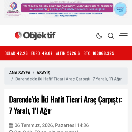
DOLAR
42.26
EURO
49.07
ALTIN
5726.6
BTC
103068.32$
ANA SAYFA
ASAYİŞ
Darende’de İki Hafif Ticari Araç Çarpıştı: 7 Yaralı, 1’i Ağır
Darende’de İki Hafif Ticari Araç Çarpıştı:
7 Yaralı, 1’i Ağır
06 Temmuz, 2026, Pazartesi 14:36