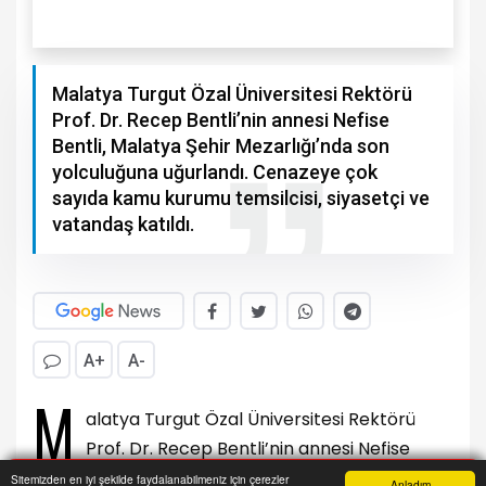
Malatya Turgut Özal Üniversitesi Rektörü
Prof. Dr. Recep Bentli’nin annesi Nefise
Bentli, Malatya Şehir Mezarlığı’nda son
yolculuğuna uğurlandı. Cenazeye çok
sayıda kamu kurumu temsilcisi, siyasetçi ve
vatandaş katıldı.
A+
A-
M
alatya Turgut Özal Üniversitesi Rektörü
Prof. Dr. Recep Bentli’nin annesi Nefise
Bentli, Malatya Şehir Mezarlığı’nda son
Sitemizden en iyi şekilde faydalanabilmeniz için çerezler
Anladım