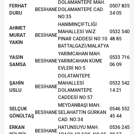
DOLAMANTEPE MAH.
FERHAT
0507 835
BESİHANE
DOLAMANTEPE CAD.
DURU
34 05
NO:35
HANIMINÇİFTLİĞİ
AHMET
MAHALLESİ VAİZ
0532 540
MURAT
BESİHANE
PINAR CADDESİ NO:10
48 85
YAKIN
BATTALGAZİ/MALATYA
YARIMCAHAN MAH.
YASİN
0533 716
BESİHANE
YARIMCAHAN KÜME
SAMSA
06 09
EVLERİ NO:5
DOLATANTEPE
ŞAHİN
MAHALLESİ
0532 542
BESİHANE
USLU
DOLAMANTEPE
14 21
CADDESİ NO:57
MEYDANBAŞI MAH.
SELÇUK
0546 552
BESİHANE
SELAHATTİN GÜRKAN
GÖNÜLTAŞ
45 44
CAD. NO:34
ERKAN
HATUNSUYU MAH.
0536 245
BESİHANE