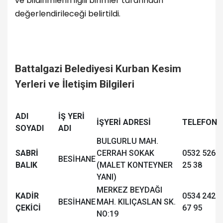
ve bildirimlerin ilgili birimler tarafından
değerlendirileceği belirtildi.
Battalgazi Belediyesi Kurban Kesim
Yerleri ve İletişim Bilgileri
ADI
İŞ YERİ
İŞYERİ ADRESİ
TELEFON
SOYADI
ADI
BULGURLU MAH.
SABRİ
CERRAH SOKAK
0532 526
BESİHANE
BALIK
(MALET KONTEYNER
25 38
YANI)
MERKEZ BEYDAĞI
KADİR
0534 242
BESİHANE
MAH. KILIÇASLAN SK.
ÇEKİCİ
67 95
NO:19