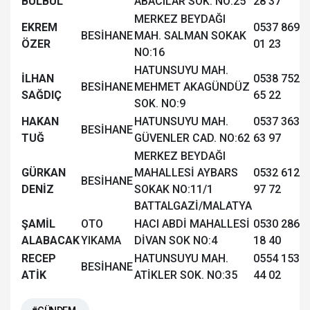
BÜLBÜL
ABACILAR SOK. NO:25
28 37
MERKEZ BEYDAĞI
EKREM
0537 869
BESİHANE
MAH. SALMAN SOKAK
ÖZER
01 23
NO:16
HATUNSUYU MAH.
İLHAN
0538 752
BESİHANE
MEHMET AKAGÜNDÜZ
SAĞDIÇ
65 22
SOK. NO:9
HAKAN
HATUNSUYU MAH.
0537 363
BESİHANE
TUĞ
GÜVENLER CAD. NO:62
63 97
MERKEZ BEYDAĞI
GÜRKAN
MAHALLESİ AYBARS
0532 612
BESİHANE
DENİZ
SOKAK NO:11/1
97 72
BATTALGAZİ/MALATYA
ŞAMİL
OTO
HACI ABDİ MAHALLESİ
0530 286
ALABACAK
YIKAMA
DİVAN SOK NO:4
18 40
RECEP
HATUNSUYU MAH.
0554 153
BESİHANE
ATİK
ATİKLER SOK. NO:35
44 02