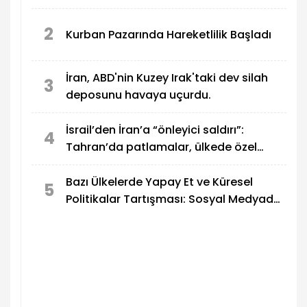
2
Kurban Pazarında Hareketlilik Başladı
İran, ABD'nin Kuzey Irak'taki dev silah
3
deposunu havaya uçurdu.
İsrail’den İran’a “önleyici saldırı”:
4
Tahran’da patlamalar, ülkede özel
OHAL ilan edildi
Bazı Ülkelerde Yapay Et ve Küresel
5
Politikalar Tartışması: Sosyal Medyada
Dikkat Çeken İddialar