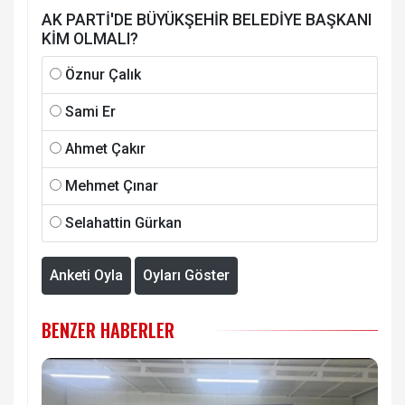
AK PARTİ'DE BÜYÜKŞEHİR BELEDİYE BAŞKANI
KİM OLMALI?
Öznur Çalık
Sami Er
Ahmet Çakır
Mehmet Çınar
Selahattin Gürkan
Anketi Oyla
Oyları Göster
BENZER HABERLER