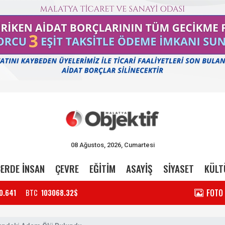
08 Ağustos, 2026, Cumartesi
ERDE İNSAN
ÇEVRE
EĞİTİM
ASAYİŞ
SİYASET
KÜLT
FOTO
0.641
BTC
103068.32$