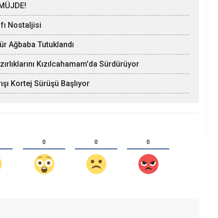
MÜJDE!
ı Nostaljisi
Hür Ağbaba Tutuklandı
zırlıklarını Kızılcahamam'da Sürdürüyor
ışı Kortej Sürüşü Başlıyor
0
0
0