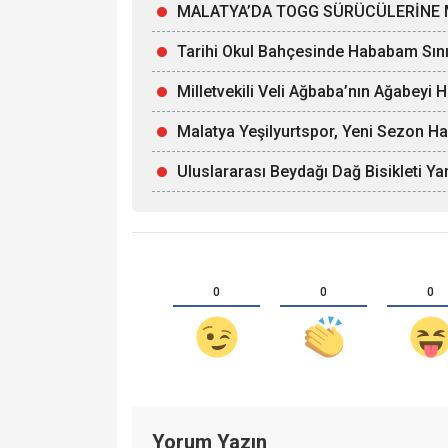
MALATYA’DA TOGG SÜRÜCÜLERİNE 
Tarihi Okul Bahçesinde Hababam Sınıf
Milletvekili Veli Ağbaba’nın Ağabeyi 
Malatya Yeşilyurtspor, Yeni Sezon Ha
Uluslararası Beydağı Dağ Bisikleti Yar
0
0
0
Yorum Yazın