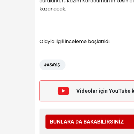
durulurken, Kazım Karaduman’ın kesin öl
kazanacak.
Olayla ilgili inceleme başlatıldı.
#ASAYİŞ
Videolar için YouTube 
BUNLARA DA BAKABİLİRSİNİZ