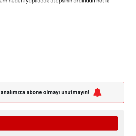
üm nedeni yapılacak otopsinin ardından netlik
kanalımıza
abone olmayı unutmayın!