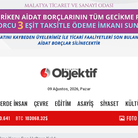
09 Ağustos, 2026, Pazar
ERDE İNSAN
ÇEVRE
EĞİTİM
ASAYİŞ
SİYASET
KÜLT
FOTO
0.641
BTC
103068.32$