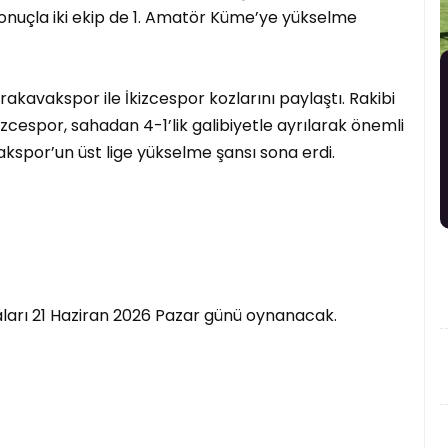
u sonuçla iki ekip de 1. Amatör Küme’ye yükselme
akavakspor ile İkizcespor kozlarını paylaştı. Rakibi
izcespor, sahadan 4-1’lik galibiyetle ayrılarak önemli
akspor’un üst lige yükselme şansı sona erdi.
ları 21 Haziran 2026 Pazar günü oynanacak.