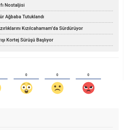
ı Nostaljisi
Hür Ağbaba Tutuklandı
zırlıklarını Kızılcahamam'da Sürdürüyor
ışı Kortej Sürüşü Başlıyor
0
0
0