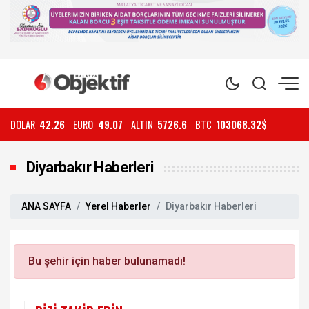
DOLAR
42.26
EURO
49.07
ALTIN
5726.6
BTC
103068.32$
Diyarbakır Haberleri
ANA SAYFA
Yerel Haberler
Diyarbakır Haberleri
Bu şehir için haber bulunamadı!