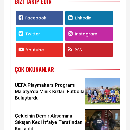
BIZI TAKIP EDIN
Facebook
Linkedin
Twitter
Instagram
Youtube
RSS
ÇOK OKUNANLAR
UEFA Playmakers Programı
Malatya’da Minik Kızları Futbolla
Buluşturdu
Çekicinin Demir Aksamına
Sıkışan Kedi İtfaiye Tarafından
Kurtarıldı