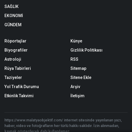
SAĞLIK
EKONOMİ
GÜNDEM
Röportajlar
Künye
Biyografiler
Gizlilik Politikası
Astroloji
RSS
Rüya Tabirleri
Sitemap
Taziyeler
Sitene Ekle
Yol Trafik Durumu
Arşiv
Etkinlik Takvimi
İletişim
https://www.malatyaobjektif.com/ internet sitesinde yayınlanan yazı,
haber, video ve fotoğrafların her türlü hakkı saklıdır. İzin alınmadan,
kaynak gösterilerek dahi kullanılamaz.