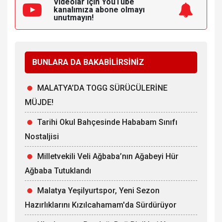
Videolar için YouTube
kanalımıza
abone olmayı
unutmayın!
BUNLARA DA BAKABİLİRSİNİZ
MALATYA’DA TOGG SÜRÜCÜLERİNE
MÜJDE!
Tarihi Okul Bahçesinde Hababam Sınıfı
Nostaljisi
Milletvekili Veli Ağbaba’nın Ağabeyi Hür
Ağbaba Tutuklandı
Malatya Yeşilyurtspor, Yeni Sezon
Hazırlıklarını Kızılcahamam'da Sürdürüyor