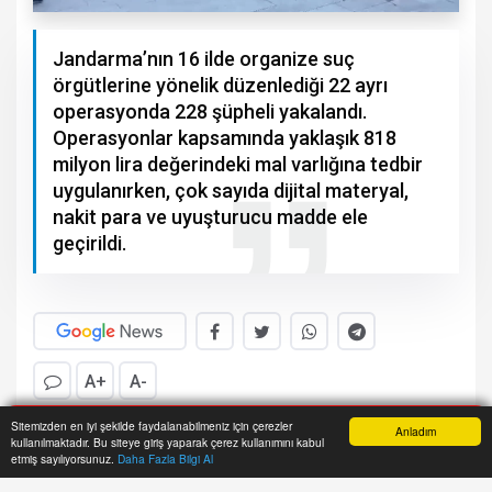
Jandarma’nın 16 ilde organize suç
örgütlerine yönelik düzenlediği 22 ayrı
operasyonda 228 şüpheli yakalandı.
Operasyonlar kapsamında yaklaşık 818
milyon lira değerindeki mal varlığına tedbir
uygulanırken, çok sayıda dijital materyal,
nakit para ve uyuşturucu madde ele
geçirildi.
A+
A-
J
Sitemizden en iyi şekilde faydalanabilmeniz için çerezler
Anladım
andarma’nın 16 ilde organize suç örgütlerine
kullanılmaktadır. Bu siteye giriş yaparak çerez kullanımını kabul
Anasayfa
Yazarlar
Haber Ara
İhbar Hattı
Menu
etmiş sayılıyorsunuz.
Daha Fazla Bilgi Al
yönelik düzenlediği 22 ayrı operasyonda 228