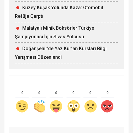
Kuzey Kuşak Yolunda Kaza: Otomobil
Refüje Çarptı
Malatyalı Minik Boksörler Türkiye
Şampiyonası İçin Sivas Yolcusu
Doğanşehir’de Yaz Kur’an Kursları Bilgi
Yarışması Düzenlendi
0
0
0
0
0
0