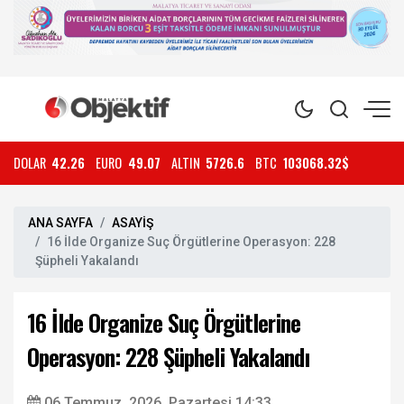
DOLAR
42.26
EURO
49.07
ALTIN
5726.6
BTC
103068.32$
ANA SAYFA
ASAYİŞ
16 İlde Organize Suç Örgütlerine Operasyon: 228
Şüpheli Yakalandı
16 İlde Organize Suç Örgütlerine
Operasyon: 228 Şüpheli Yakalandı
06 Temmuz, 2026, Pazartesi 14:33