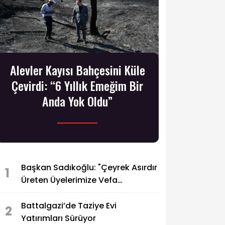
Alevler Kayısı Bahçesini Küle
Çevirdi: “6 Yıllık Emeğim Bir
Anda Yok Oldu”
Başkan Sadıkoğlu: "Çeyrek Asırdır
1
Üreten Üyelerimize Vefa
Borcumuz Var"
Battalgazi’de Taziye Evi
2
Yatırımları Sürüyor