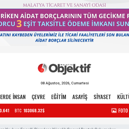
08 Ağustos, 2026, Cumartesi
ERDE İNSAN
ÇEVRE
EĞİTİM
ASAYİŞ
SİYASET
KÜLT
FOTO
0.641
BTC
103068.32$