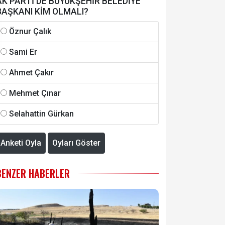
AK PARTİ'DE BÜYÜKŞEHİR BELEDİYE
BAŞKANI KİM OLMALI?
Öznur Çalık
Sami Er
Ahmet Çakır
Mehmet Çınar
Selahattin Gürkan
Anketi Oyla
Oyları Göster
BENZER HABERLER