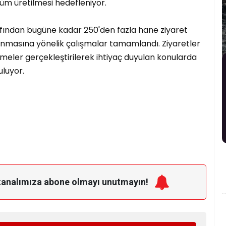
özüm üretilmesi hedefleniyor.
afından bugüne kadar 250'den fazla hane ziyaret
şılanmasına yönelik çalışmalar tamamlandı. Ziyaretler
eler gerçekleştirilerek ihtiyaç duyulan konularda
uluyor.
kanalımıza
abone olmayı unutmayın!