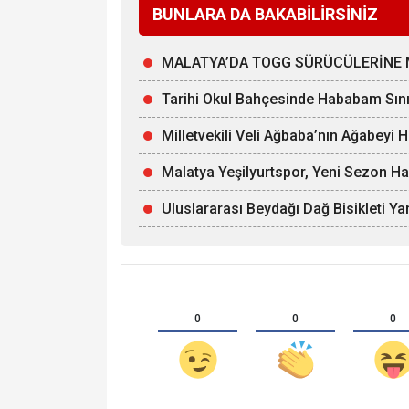
BUNLARA DA BAKABİLİRSİNİZ
MALATYA’DA TOGG SÜRÜCÜLERİNE 
Tarihi Okul Bahçesinde Hababam Sınıf
Milletvekili Veli Ağbaba’nın Ağabeyi 
Malatya Yeşilyurtspor, Yeni Sezon Ha
Uluslararası Beydağı Dağ Bisikleti Yar
0
0
0