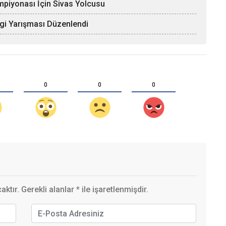
mpiyonası İçin Sivas Yolcusu
lgi Yarışması Düzenlendi
0
0
0
ktır. Gerekli alanlar
*
ile işaretlenmişdir.