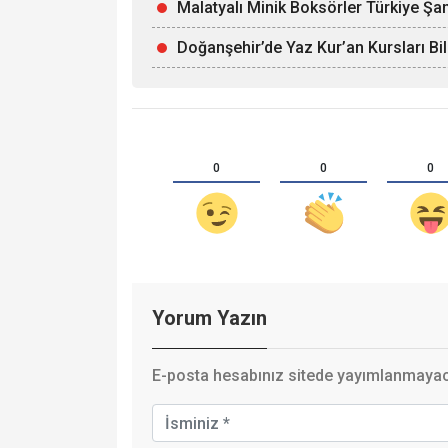
Malatyalı Minik Boksörler Türkiye Şa
Doğanşehir’de Yaz Kur’an Kursları Bi
0
0
0
Yorum Yazın
E-posta hesabınız sitede yayımlanmayaca