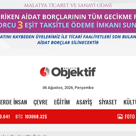
06 Ağustos, 2026, Perşembe
ERDE İNSAN
ÇEVRE
EĞİTİM
ASAYİŞ
SİYASET
KÜLT
FOTO
0.641
BTC
103068.32$