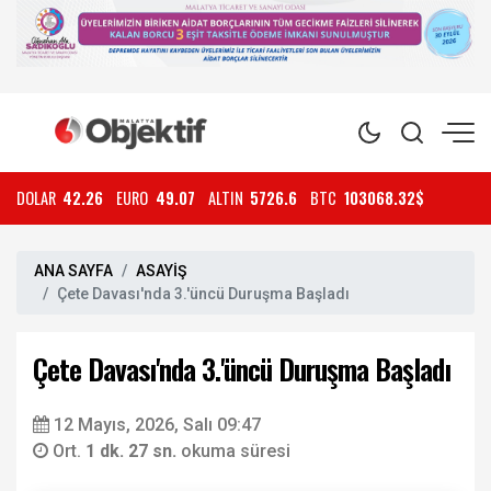
DOLAR
42.26
EURO
49.07
ALTIN
5726.6
BTC
103068.32$
ANA SAYFA
ASAYİŞ
Çete Davası'nda 3.'üncü Duruşma Başladı
Çete Davası'nda 3.'üncü Duruşma Başladı
12 Mayıs, 2026, Salı 09:47
Ort.
1 dk. 27 sn.
okuma süresi