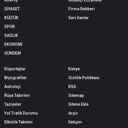
gerçekleştirildi. Hedik ikramı, yumurta
tokuşturma yarışması, mehter ve folklor
gösterileri ile geleneksel ritüellerin
yaşatıldığı etkinlikte vatandaşlar doyasıya
eğlendi.
A+
A-
K
ültür ve Turizm Bakanlığı himayesinde bu yıl
Darende’de düzenlenen Hıdırellez Şenliği,
renkli görüntüler ve yoğun katılımla
gerçekleştirildi. Hedik ikramı, yumurta tokuşturma
yarışması, mehter ve folklor gösterileri ile
geleneksel ritüellerin yaşatıldığı etkinlikte