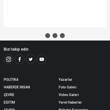
ANA SAYFA
KÜLTÜR
Hıdırellez Ateşi Darende’de Yandı
Hıdırellez Ateşi Darende’de Yandı
12 Mayıs, 2026, Salı 14:15
Ort.
3 dk. 16 sn.
okuma süresi
Kültür ve Turizm Bakanlığı himayesinde bu
yıl Darende’de düzenlenen Hıdırellez Şenliği,
renkli görüntüler ve yoğun katılımla