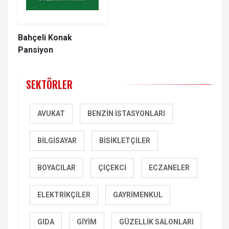
Bahçeli Konak
Pansiyon
SEKTÖRLER
AVUKAT
BENZIN İSTASYONLARI
BILGISAYAR
BISIKLETÇILER
BOYACILAR
ÇIÇEKCI
ECZANELER
ELEKTRIKÇILER
GAYRIMENKUL
GIDA
GIYIM
GÜZELLIK SALONLARI