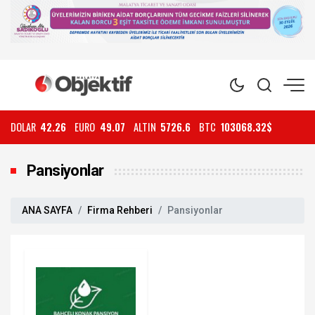
DOLAR
42.26
EURO
49.07
ALTIN
5726.6
BTC
103068.32$
Pansiyonlar
ANA SAYFA
Firma Rehberi
Pansiyonlar