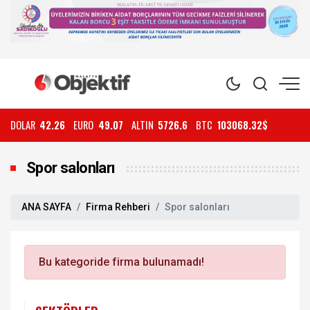
DOLAR
42.26
EURO
49.07
ALTIN
5726.6
BTC
103068.32$
Spor salonları
ANA SAYFA
Firma Rehberi
Spor salonları
Bu kategoride firma bulunamadı!