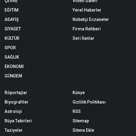
ÇEVRE
Video Galeri
EĞİTİM
Yerel Haberler
ASAYİŞ
Nöbetçi Eczaneler
SİYASET
Firma Rehberi
KÜLTÜR
Seri İlanlar
SPOR
SAĞLIK
EKONOMİ
GÜNDEM
Röportajlar
Künye
Biyografiler
Gizlilik Politikası
Astroloji
RSS
Rüya Tabirleri
Sitemap
Taziyeler
Sitene Ekle