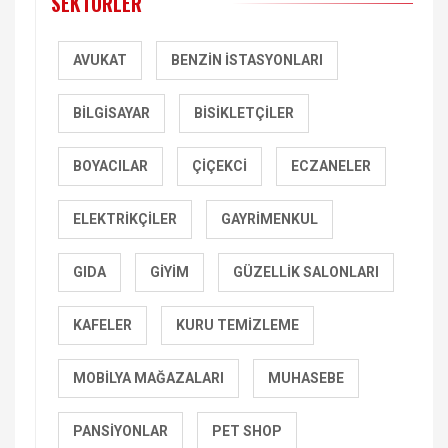
SEKTÖRLER
AVUKAT
BENZIN İSTASYONLARI
BILGISAYAR
BISIKLETÇILER
BOYACILAR
ÇIÇEKCI
ECZANELER
ELEKTRIKÇILER
GAYRIMENKUL
GIDA
GIYIM
GÜZELLIK SALONLARI
KAFELER
KURU TEMIZLEME
MOBILYA MAĞAZALARI
MUHASEBE
PANSIYONLAR
PET SHOP