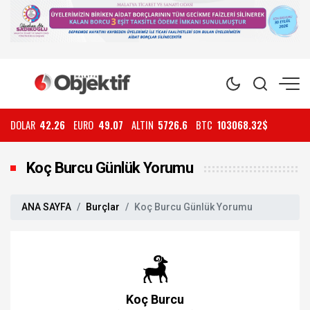
DOLAR
42.26
EURO
49.07
ALTIN
5726.6
BTC
103068.32$
Koç Burcu Günlük Yorumu
ANA SAYFA
Burçlar
Koç Burcu Günlük Yorumu
Koç Burcu