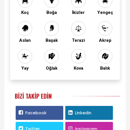
Koç
Boğa
İkizler
Yengeç
Aslan
Başak
Terazi
Akrep
Yay
Oğlak
Kova
Balık
BIZI TAKIP EDIN
Facebook
Linkedin
Twitter
Instagram