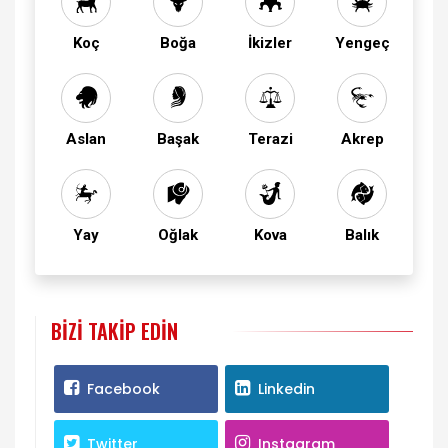
Koç
Boğa
İkizler
Yengeç
Aslan
Başak
Terazi
Akrep
Yay
Oğlak
Kova
Balık
BIZI TAKIP EDIN
Facebook
Linkedin
Twitter
Instagram