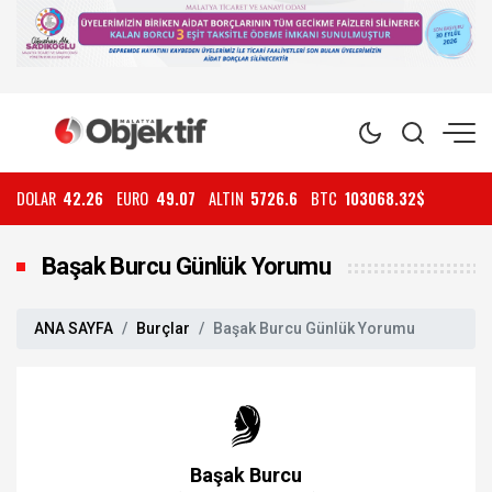
DOLAR
42.26
EURO
49.07
ALTIN
5726.6
BTC
103068.32$
Başak Burcu Günlük Yorumu
ANA SAYFA
Burçlar
Başak Burcu Günlük Yorumu
Başak Burcu