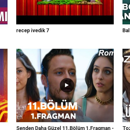
recep ivedik 7
Bal
Senden Daha Güzel 11.Bölüm 1.Fragman -
To