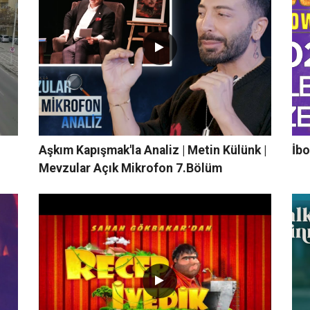
Aşkım Kapışmak'la Analiz | Metin Külünk |
İbo
Mevzular Açık Mikrofon 7.Bölüm