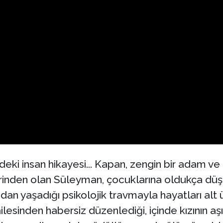
eki insan hikayesi... Kapan, zengin bir adam ve a
lerinden olan Süleyman, çocuklarına oldukça düşk
an yaşadığı psikolojik travmayla hayatları alt üs
esinden habersiz düzenlediği, içinde kızının aş