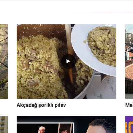
Akçadağ şorikli pilav
Mal