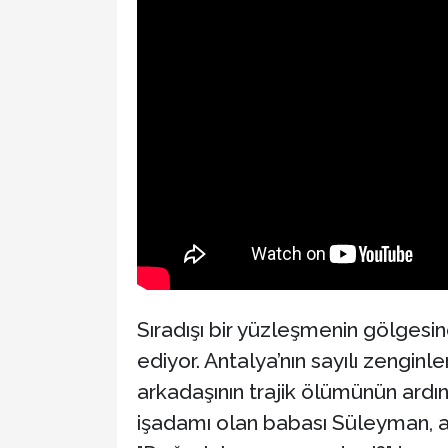
Sıradışı bir yüzleşmenin gölgesind
ediyor. Antalya’nın sayılı zengin
arkadaşının trajik ölümünün ardınd
işadamı olan babası Süleyman, ail