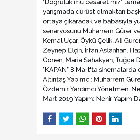
"Doğruluk mu cesaret mi?" temal
yarışmada dürüst olmaktan başka 
ortaya çıkaracak ve babasıyla y
senaryosunu Muharrem Gürer ve M
Kemal Uçar, Öykü Çelik, Ali Güre
Zeynep Elçin, İrfan Aslanhan, H
Gönen, Maria Sahakyan, Tuğçe Dem
"KAPAN" 8 Mart'ta sinemalarda 
Altıntaş Yapımcı: Muharrem Gür
Özdemir Yardımcı Yönetmen: Nesl
Mart 2019 Yapım: Nehir Yapım Da