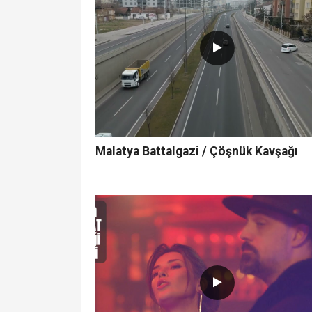
Malatya Battalgazi / Çöşnük Kavşağı