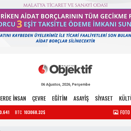
06 Ağustos, 2026, Perşembe
ERDE İNSAN
ÇEVRE
EĞİTİM
ASAYİŞ
SİYASET
KÜLT
FOTO
0.641
BTC
103068.32$