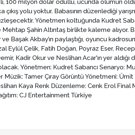
ı, 100 milyon dolar ödüllü, ucunda ölümün oldu
çıkış yolu yoktur. Babasının düzenlediği yarışm
üzleşecektir. Yönetmen koltuğunda Kudret Saba
ehtap Şahin Altıntaş birlikte kaleme alıyor. B
r ve Başak Akbay’ın paylaştığı, oyuncu kadrosun
azal Eylül Çelik, Fatih Doğan, Poyraz Eser, Re
ir, Kadir Okur ve Neslihan Acar'ın yer aldığı dr
olacak. Yönetmen: Kudret Sabancı Senaryo: M
er Müzik: Tamer Çıray Görüntü Yönetmeni: Ümit
ihan Kaya Renk Düzenleme: Cenk Erol Final Mik
ğıtım: CJ Entertainment Türkiye