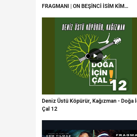
FRAGMANI | ON BEŞİNCİ İSİM KİM
OLACAK?
Deniz Üstü Köpürür, Kağızman - Doğa İ
Çal 12