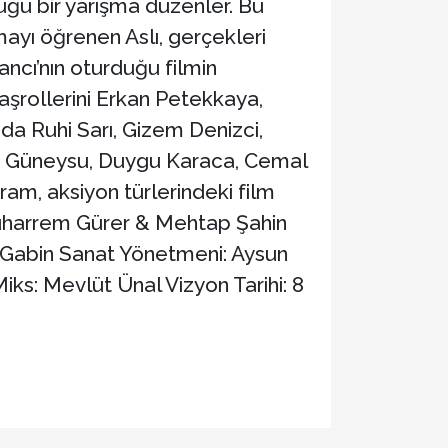
ğu bir yarışma düzenler. Bu
ayı öğrenen Aslı, gerçekleri
ncı’nın oturduğu filmin
aşrollerini Erkan Petekkaya,
da Ruhi Sarı, Gizem Denizci,
cep Güneysu, Duygu Karaca, Cemal
am, aksiyon türlerindeki film
uharrem Gürer & Mehtap Şahin
 Gabin Sanat Yönetmeni: Aysun
s: Mevlüt Ünal Vizyon Tarihi: 8