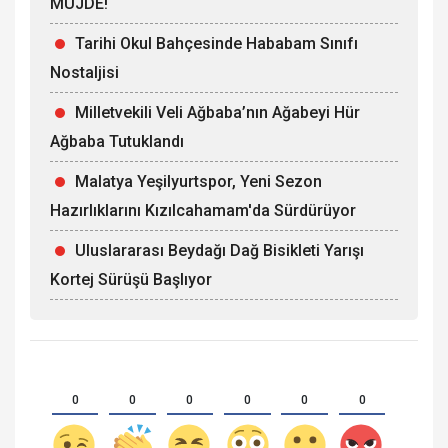
MÜJDE!
Tarihi Okul Bahçesinde Hababam Sınıfı
Nostaljisi
Milletvekili Veli Ağbaba’nın Ağabeyi Hür
Ağbaba Tutuklandı
Malatya Yeşilyurtspor, Yeni Sezon
Hazırlıklarını Kızılcahamam'da Sürdürüyor
Uluslararası Beydağı Dağ Bisikleti Yarışı
Kortej Sürüşü Başlıyor
0
0
0
0
0
0