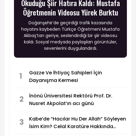
Okuduğu Şiir Hatıra Kaldı: Mustafa
Öğretmenin Videosu Yürek Burktu
Doğanşehir’de geçirdiği trafik kazasında
hayatını kaybeden Türkçe Öğretmeni Mustafa
Akbaş’tan geriye, seslendirdiği bir şiir videosu
kaldı. Sosyal medyada paylaşılan görüntüler,
sevenlerini duygulandırdı.
Gazze Ve İhtiyaç Sahipleri İçin
1
Dayanışma Kermesi
İnönü Üniversitesi Rektörü Prof. Dr.
2
Nusret Akpolat’ın acı günü
Kabe’de “Hacılar Hu Der Allah” Söyleyen
3
İsim Kim? Celal Karatüre Hakkında
Merak Edilenler