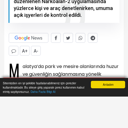
düzenlenen Narkoalan-2 uygulamasında
yüzlerce kişi ve araç denetlenirken, umuma
açık işyerleri de kontrol edildi.
A+
A-
M
alatya’da park ve mesire alanlarında huzur
ve güvenliğin sağlanmasına yönelik
düzenlenen Narkoalan-2 uygulamasında yüzlerce
Sitemizden en iyi şekilde faydalanabilmeniz için çerezler
Anladım
kullanılmaktadır. Bu siteye giriş yaparak çerez kullanımını kabul
kişi ve araç denetlenirken, umuma açık işyerleri
Anasayfa
Yazarlar
Haber Ara
İhbar Hattı
Menu
etmiş sayılıyorsunuz.
Daha Fazla Bilgi Al
de kontrol edildi.
Malatya’da park, bahçe ve mesire alanlarında