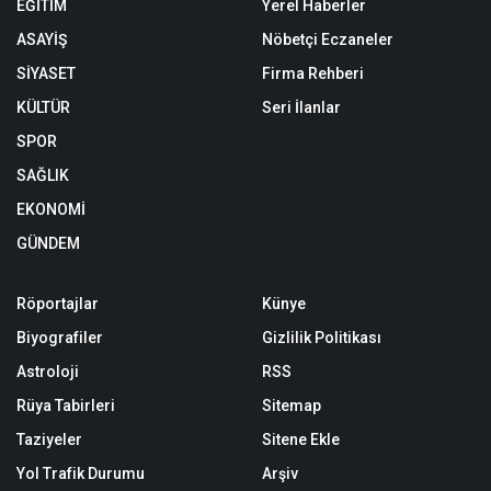
CHP Malatya Milletvekili Veli Ağbaba,
deprem bölgesinde hayatın normale
dönmediğini, bir tek esnafın bile kalıcı
işyerine geçemediğini hatırlatarak Mart
ayında başlayacak olan KOSGEB deprem
kredilerinin ödemelerinin ertelenmesini
istedi.
A+
A-
C
HP Malatya Milletvekili Veli Ağbaba, deprem
bölgesinde hayatın normale dönmediğini,
bir tek esnafın bile kalıcı işyerine geçemediğini