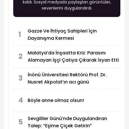
kaldı. Sosyal medyada paylaşılan görüntüler,
sevenlerini duygulandırdı.
Gazze Ve İhtiyaç Sahipleri İçin
1
Dayanışma Kermesi
Malatya’da İnşaatta Kriz: Parasını
2
Alamayan İşçi Çatıya Çıkarak İsyan Etti
İnönü Üniversitesi Rektörü Prof. Dr.
3
Nusret Akpolat’ın acı günü
4
Böyle anne olmaz olsun!
Sevgililer Günü’nde Duygulandıran
5
Talep: “Eşime Çiçek Getirin”