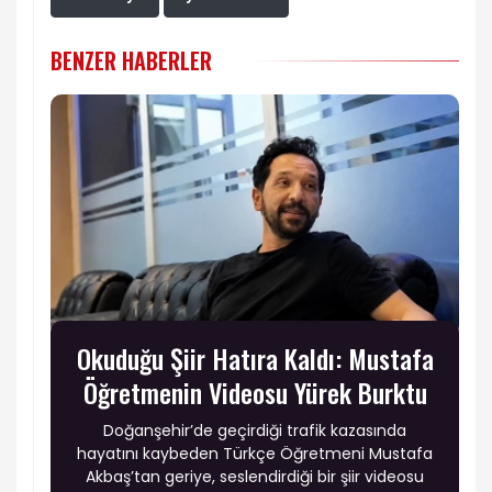
BENZER HABERLER
Okuduğu Şiir Hatıra Kaldı: Mustafa
Öğretmenin Videosu Yürek Burktu
Doğanşehir’de geçirdiği trafik kazasında
hayatını kaybeden Türkçe Öğretmeni Mustafa
Akbaş’tan geriye, seslendirdiği bir şiir videosu