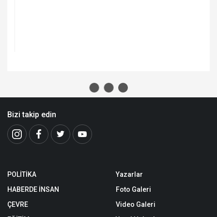
ANA SAYFA
EKONOMİ
Ağbaba KOSGEB Deprem Kredileri Ödemesinin
Ertelenmesini İstedi
Ağbaba KOSGEB Deprem Kredileri
Ödemesinin Ertelenmesini İstedi
20 Şubat, 2026, Cuma 23:02
Ort.
3 dk. 8 sn.
okuma süresi