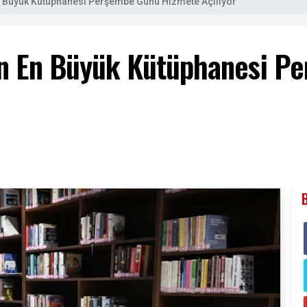
n Büyük Kütüphanesi Perşembe Günü Hizmete Açılıyor
in En Büyük Kütüphanesi P