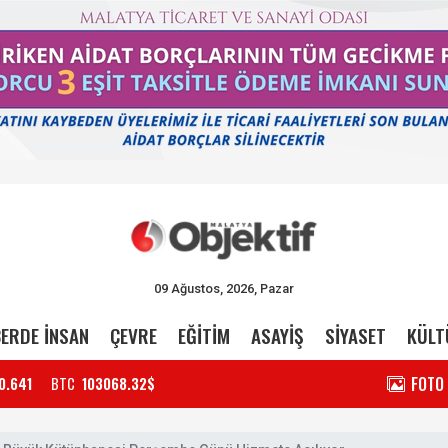
09 Ağustos, 2026, Pazar
ERDE İNSAN
ÇEVRE
EĞİTİM
ASAYİŞ
SİYASET
KÜLT
FOTO
0.641
BTC
103068.32$