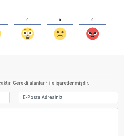
0
0
0
ktır. Gerekli alanlar
*
ile işaretlenmişdir.