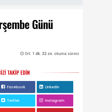
erşembe Günü
Ort.
1 dk. 32 sn.
okuma süresi
BIZI TAKIP EDIN
Facebook
Linkedin
Twitter
Instagram