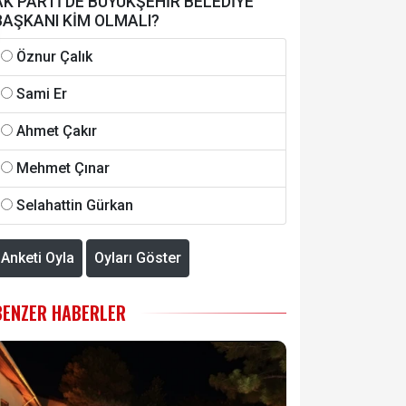
AK PARTİ'DE BÜYÜKŞEHİR BELEDİYE
BAŞKANI KİM OLMALI?
Öznur Çalık
Sami Er
Ahmet Çakır
Mehmet Çınar
Selahattin Gürkan
Anketi Oyla
Oyları Göster
BENZER HABERLER