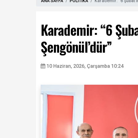
ANA SAYFA
POLİTİKA
Karademir: “6 Şubat’
Karademir: “6 Şuba
Şengönül’dür”
10 Haziran, 2026, Çarşamba 10:24