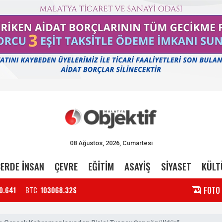
08 Ağustos, 2026, Cumartesi
ERDE İNSAN
ÇEVRE
EĞİTİM
ASAYİŞ
SİYASET
KÜLT
FOTO
0.641
BTC
103068.32$