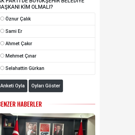
AK PARTİ'DE BÜYÜKŞEHİR BELEDİYE
BAŞKANI KİM OLMALI?
Öznur Çalık
Sami Er
Ahmet Çakır
Mehmet Çınar
Selahattin Gürkan
Anketi Oyla
Oyları Göster
BENZER HABERLER