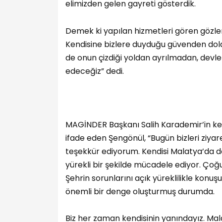
elimizden gelen gayreti gösterdik.
Demek ki yapılan hizmetleri gören gözler
Kendisine bizlere duyduğu güvenden dolay
de onun çizdiği yoldan ayrılmadan, devl
edeceğiz” dedi.
MAGİNDER Başkanı Salih Karademir’in k
ifade eden Şengönül, “Bugün bizleri ziya
teşekkür ediyorum. Kendisi Malatya’da den
yürekli bir şekilde mücadele ediyor. Çoğu k
Şehrin sorunlarını açık yüreklilikle kon
önemli bir denge oluşturmuş durumda.
Biz her zaman kendisinin yanındayız. Mal