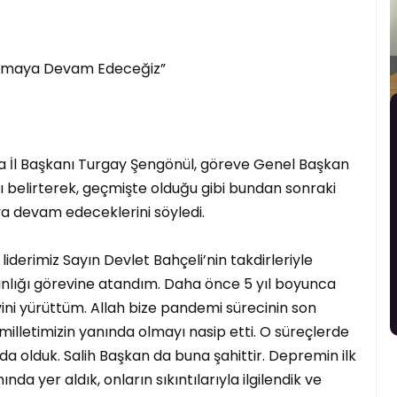
Olmaya Devam Edeceğiz”
a İl Başkanı Turgay Şengönül, göreve Genel Başkan
nı belirterek, geçmişte olduğu gibi bundan sonraki
a devam edeceklerini söyledi.
a liderimiz Sayın Devlet Bahçeli’nin takdirleriyle
şkanlığı görevine atandım. Daha önce 5 yıl boyunca
vini yürüttüm. Allah bize pandemi sürecinin son
milletimizin yanında olmayı nasip etti. O süreçlerde
a olduk. Salih Başkan da buna şahittir. Depremin ilk
a yer aldık, onların sıkıntılarıyla ilgilendik ve