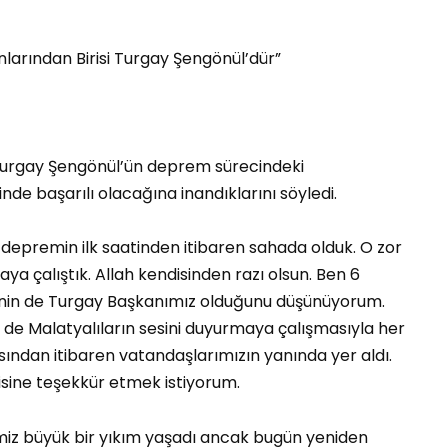
arından Birisi Turgay Şengönül’dür”
Turgay Şengönül’ün deprem sürecindeki
nde başarılı olacağına inandıklarını söyledi.
 depremin ilk saatinden itibaren sahada olduk. O zor
a çalıştık. Allah kendisinden razı olsun. Ben 6
inin de Turgay Başkanımız olduğunu düşünüyorum.
 de Malatyalıların sesini duyurmaya çalışmasıyla her
ından itibaren vatandaşlarımızın yanında yer aldı.
sine teşekkür etmek istiyorum.
imiz büyük bir yıkım yaşadı ancak bugün yeniden