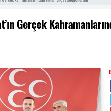
ın Gerçek Kahramanlarından Birisi Turgay Şengönül’dür”
t’ın Gerçek Kahramanlarınd