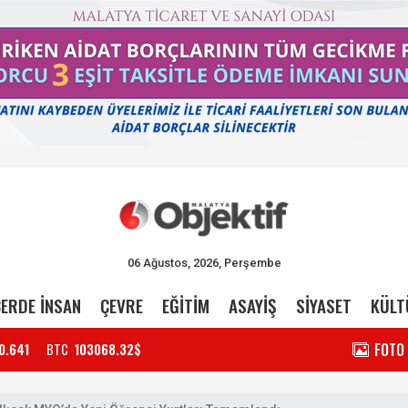
06 Ağustos, 2026, Perşembe
ERDE İNSAN
ÇEVRE
EĞİTİM
ASAYİŞ
SİYASET
KÜLT
FOTO
0.641
BTC
103068.32$