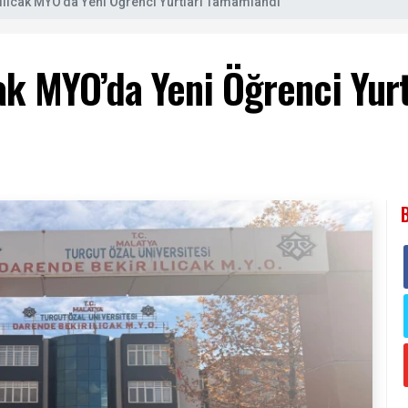
Ilıcak MYO’da Yeni Öğrenci Yurtları Tamamlandı
ak MYO’da Yeni Öğrenci Yur