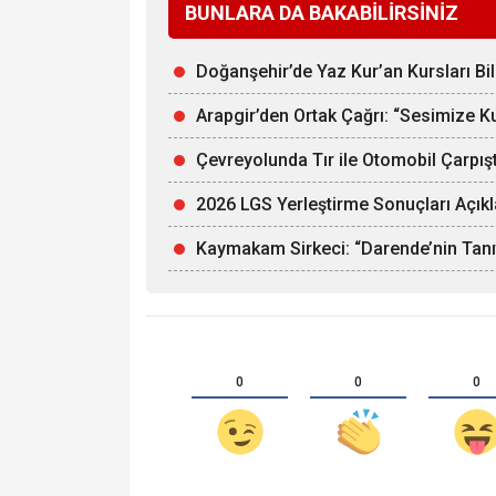
BUNLARA DA BAKABİLİRSİNİZ
Doğanşehir’de Yaz Kur’an Kursları Bi
Arapgir’den Ortak Çağrı: “Sesimize Ku
Çevreyolunda Tır ile Otomobil Çarpış
2026 LGS Yerleştirme Sonuçları Açıkl
Kaymakam Sirkeci: “Darende’nin Tanıtı
0
0
0