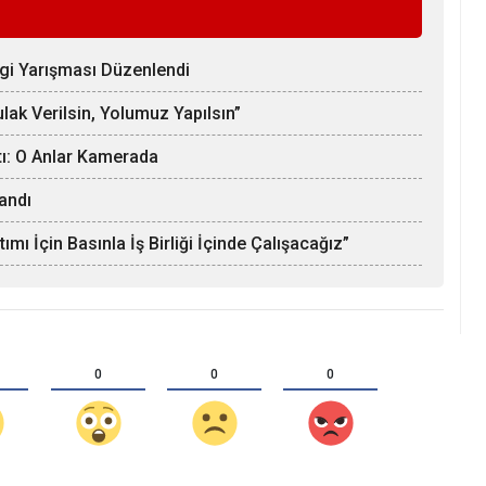
lgi Yarışması Düzenlendi
lak Verilsin, Yolumuz Yapılsın”
tı: O Anlar Kamerada
andı
mı İçin Basınla İş Birliği İçinde Çalışacağız”
0
0
0