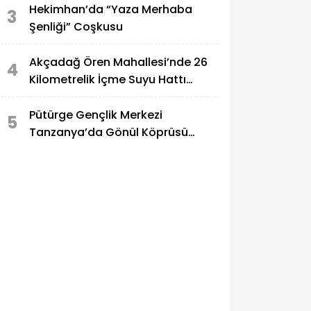
Hekimhan’da “Yaza Merhaba
3
Şenliği” Coşkusu
Akçadağ Ören Mahallesi’nde 26
4
Kilometrelik İçme Suyu Hattı
Yenileniyor
Pütürge Gençlik Merkezi
5
Tanzanya’da Gönül Köprüsü
Kurdu