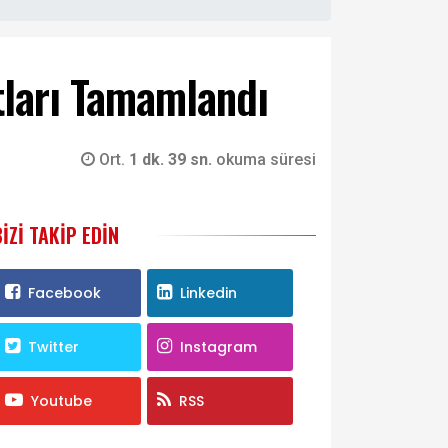
tları Tamamlandı
Ort.
1 dk. 39 sn.
okuma süresi
BIZI TAKIP EDIN
Facebook
Linkedin
Twitter
Instagram
Youtube
RSS