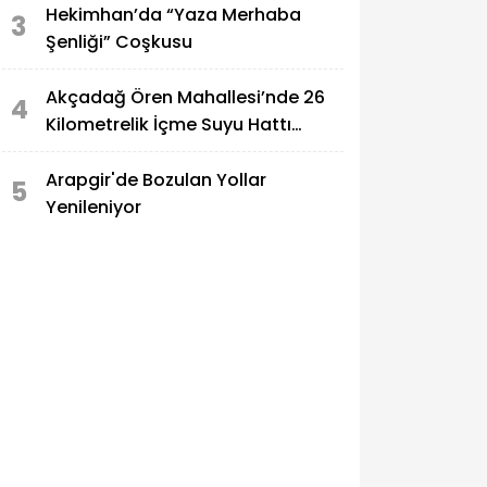
Hekimhan’da “Yaza Merhaba
3
Şenliği” Coşkusu
Akçadağ Ören Mahallesi’nde 26
4
Kilometrelik İçme Suyu Hattı
Yenileniyor
Arapgir'de Bozulan Yollar
5
Yenileniyor