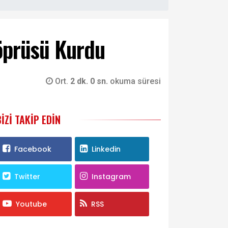
öprüsü Kurdu
Ort.
2 dk. 0 sn.
okuma süresi
BIZI TAKIP EDIN
Facebook
Linkedin
Twitter
Instagram
Youtube
RSS