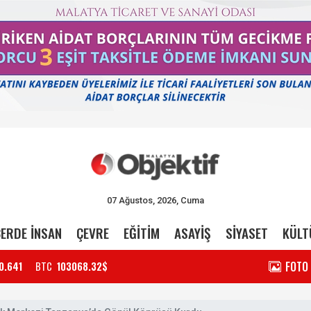
07 Ağustos, 2026, Cuma
ERDE İNSAN
ÇEVRE
EĞİTİM
ASAYİŞ
SİYASET
KÜLT
FOTO
0.641
BTC
103068.32$