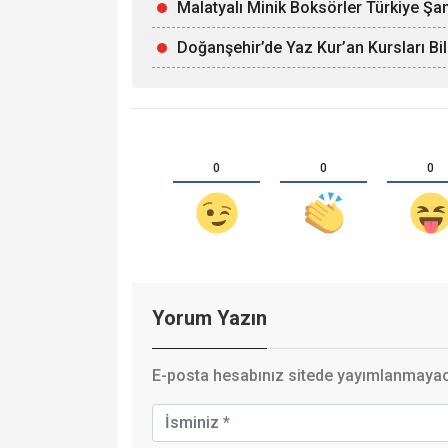
Malatyalı Minik Boksörler Türkiye Şa
Doğanşehir’de Yaz Kur’an Kursları Bi
0
0
0
Yorum Yazın
E-posta hesabınız sitede yayımlanmayaca