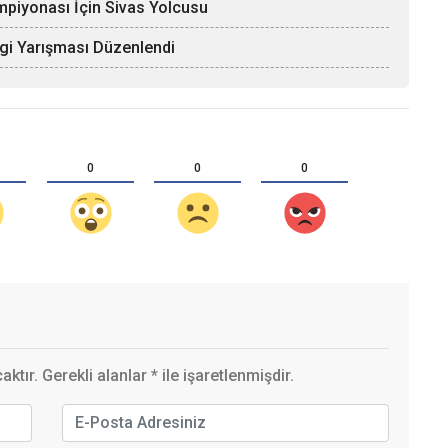
mpiyonası İçin Sivas Yolcusu
lgi Yarışması Düzenlendi
0
0
0
ktır. Gerekli alanlar
*
ile işaretlenmişdir.