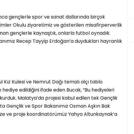
a gençlerle spor ve sanat dallarında birçok
timler Okulu ziyaretimiz ve gösterilen misafirperverlik
unan gençlerle kaynaştık, onlarla futbol oynadık.
kanımız Recep Tayyip Erdoğan’a duydukları hayranlık
 Kız Kulesi ve Nemrut Dağı temalı alçı tablo
n hediye edildiğini ifade eden Bucak, “Bu hediyeleri
kurduk. Malatya’da projesi kabul edilen tek Gençlik
şta Gençlik ve Spor Bakanımız Osman Aşkın Bak
ize ve proje koordinatörümüz Yahya Altunkaynak’a