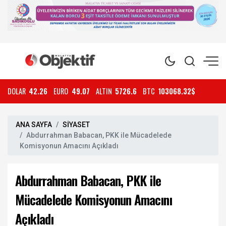
DOLAR
42.26
EURO
49.07
ALTIN
5726.6
BTC
103068.32$
ANA SAYFA
SİYASET
Abdurrahman Babacan, PKK ile Mücadelede
Komisyonun Amacını Açıkladı
Abdurrahman Babacan, PKK ile
Mücadelede Komisyonun Amacını
Açıkladı