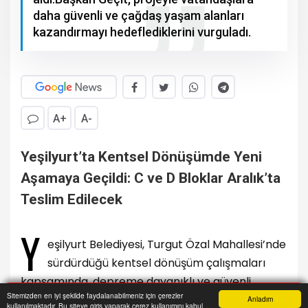
daha güvenli ve çağdaş yaşam alanları
kazandırmayı hedeflediklerini vurguladı.
A+
A-
Yeşilyurt’ta Kentsel Dönüşümde Yeni
Aşamaya Geçildi: C ve D Bloklar Aralık’ta
Teslim Edilecek
Y
eşilyurt Belediyesi, Turgut Özal Mahallesi’nde
sürdürdüğü kentsel dönüşüm çalışmaları
kapsamında, depreme dayanıklı ve güvenli
Sitemizden en iyi şekilde faydalanabilmeniz için çerezler
yaşam alanları oluşturma hedefiyle Yeşil Yaşam
Anladım
kullanılmaktadır. Bu siteye giriş yaparak çerez kullanımını kabul