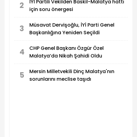
İYİ Partili Vekilden Baskil-Malatya hattı
2
için soru önergesi
Müsavat Dervişoğlu, İYİ Parti Genel
3
Başkanlığına Yeniden Seçildi
CHP Genel Başkanı Özgür Özel
4
Malatya’da Nikah Şahidi Oldu
Mersin Milletvekili Dinç Malatya'nın
5
sorunlarını meclise taşıdı