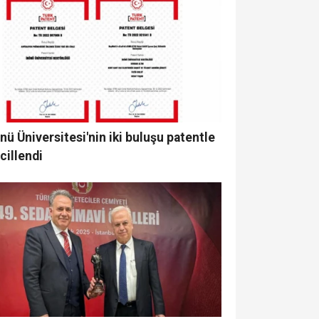
nü Üniversitesi'nin iki buluşu patentle
cillendi