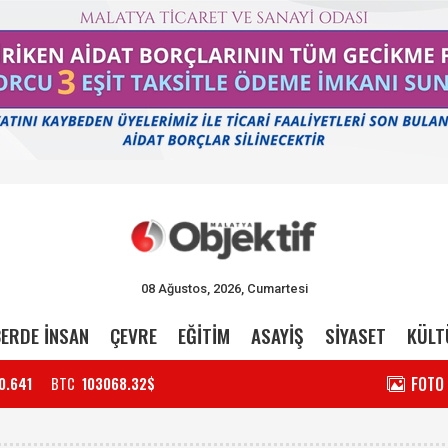
08 Ağustos, 2026, Cumartesi
ERDE İNSAN
ÇEVRE
EĞİTİM
ASAYİŞ
SİYASET
KÜLT
FOTO
0.641
BTC
103068.32$