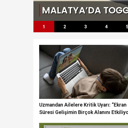
MALATYA’DA TOGG
1
2
3
4
Uzmandan Ailelere Kritik Uyarı: “Ekran
Süresi Gelişimin Birçok Alanını Etkiliy