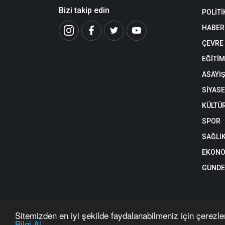
Bizi takip edin
POLİTİ
HABER
ÇEVRE
EĞİTİM
ASAYİŞ
SİYAS
KÜLTÜ
SPOR
SAĞLI
EKONO
GÜND
https://www.malatyaobjektif.com/ internet sitesinde yayınl
Sitemizden en iyi şekilde faydalanabilmeniz için çerezle
Copyright © 2026 Malatya Objektif - Tüm hakları saklıdır. 
Bilgi Al