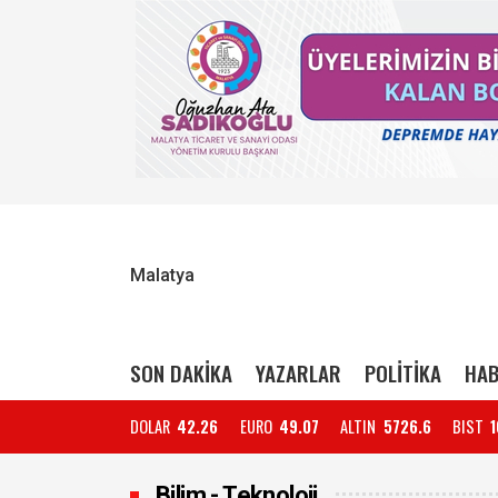
Malatya
SON DAKİKA
YAZARLAR
POLİTİKA
HAB
DOLAR
42.26
EURO
49.07
ALTIN
5726.6
BIST
1
Bilim - Teknoloji