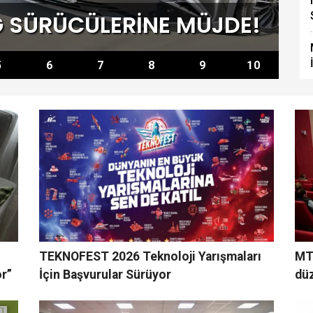
 SÜRÜCÜLERİNE MÜJDE!
T
5
6
7
8
9
10
TEKNOFEST 2026 Teknoloji Yarışmaları
MTÜ
or”
İçin Başvurular Sürüyor
dü