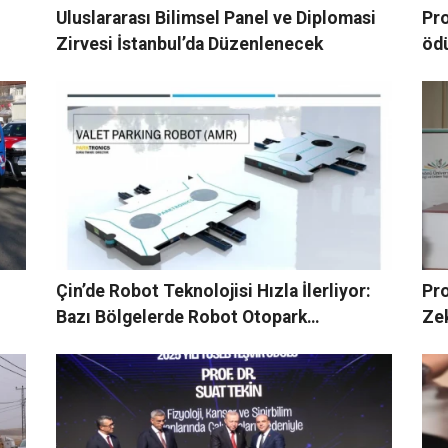
Uluslararası Bilimsel Panel ve Diplomasi
Pro
Zirvesi İstanbul’da Düzenlenecek
öd
Çin’de Robot Teknolojisi Hızla İlerliyor:
Pro
Bazı Bölgelerde Robot Otopark
Zek
Görevlileri Göreve Başladı