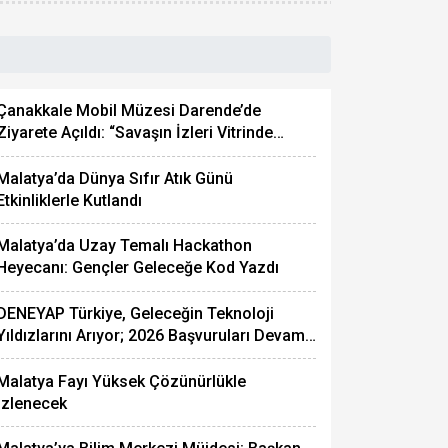
Çanakkale Mobil Müzesi Darende’de
Ziyarete Açıldı: “Savaşın İzleri Vitrinde
Anlatılıyor”
Malatya’da Dünya Sıfır Atık Günü
Etkinliklerle Kutlandı
Malatya’da Uzay Temalı Hackathon
Heyecanı: Gençler Geleceğe Kod Yazdı
DENEYAP Türkiye, Geleceğin Teknoloji
Yıldızlarını Arıyor; 2026 Başvuruları Devam
Ediyor!
Malatya Fayı Yüksek Çözünürlükle
İzlenecek
ustafa Sarıtaç Malatya İçi