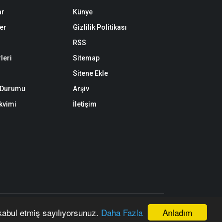
ar
Künye
er
Gizlilik Politikası
RSS
leri
Sitemap
Sitene Ekle
k Durumu
Arşiv
akvimi
İletişim
an, kaynak gösterilerek dahi kullanılamaz.
Anladım
 kabul etmiş sayılıyorsunuz.
Daha Fazla