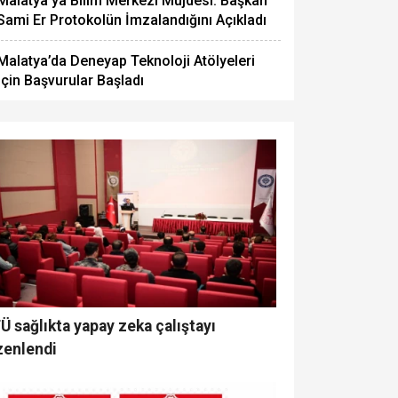
Malatya’ya Bilim Merkezi Müjdesi: Başkan
Sami Er Protokolün İmzalandığını Açıkladı
eknoloji Sanayi Vizyonunu 
Malatya’da Deneyap Teknoloji Atölyeleri
İçin Başvurular Başladı
 sağlıkta yapay zeka çalıştayı
zenlendi