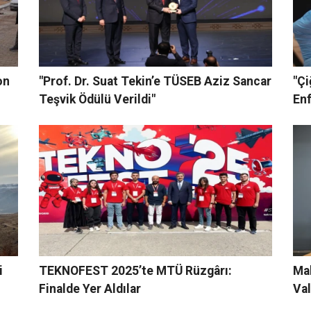
on
"Prof. Dr. Suat Tekin’e TÜSEB Aziz Sancar
"Çi
Teşvik Ödülü Verildi"
Enf
i
TEKNOFEST 2025’te MTÜ Rüzgârı:
Mal
Finalde Yer Aldılar
Val