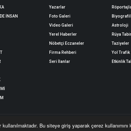
KA
Yazarlar
Röportajl
DE İNSAN
Foto Galeri
Biyografil
Video Galeri
Astroloji
Yerel Haberler
Rüya Tabir
Nöbetçi Eczaneler
Taziyeler
ET
Firma Rehberi
Yol Trafi
R
Seri İlanlar
Etkinlik T
K
Mİ
EM
anan yazı, haber, video ve fotoğrafların her türlü hakkı saklıdır. İzin alınmad
r kullanılmaktadır. Bu siteye giriş yaparak çerez kullanımını
| Yazılım:
Onemsoft