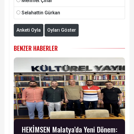
Mehmet Çınar
Selahattin Gürkan
Anketi Oyla
Oyları Göster
BENZER HABERLER
HEKİMSEN Malatya’da Yeni Dönem: