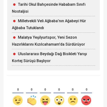
Tarihi Okul Bahçesinde Hababam Sınıfı
Nostaljisi
Milletvekili Veli Ağbaba’nın Ağabeyi Hür
Ağbaba Tutuklandı
Malatya Yeşilyurtspor, Yeni Sezon
Hazırlıklarını Kızılcahamam'da Sürdürüyor
Uluslararası Beydağı Dağ Bisikleti Yarışı
Kortej Sürüşü Başlıyor
0
0
0
0
0
0